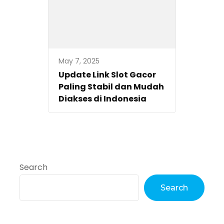
May 7, 2025
Update Link Slot Gacor
Paling Stabil dan Mudah
Diakses di Indonesia
Search
Search