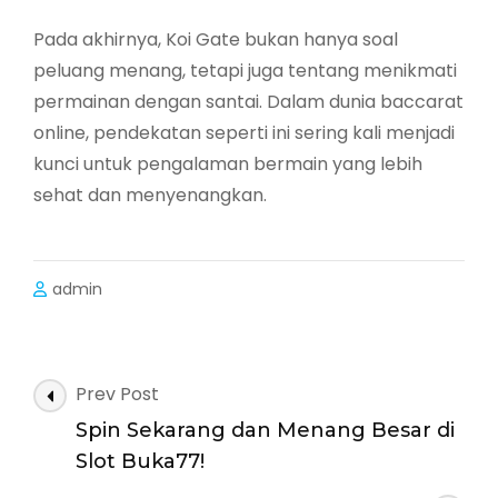
Pada akhirnya, Koi Gate bukan hanya soal
peluang menang, tetapi juga tentang menikmati
permainan dengan santai. Dalam dunia baccarat
online, pendekatan seperti ini sering kali menjadi
kunci untuk pengalaman bermain yang lebih
sehat dan menyenangkan.
admin
Post
Prev Post
Navigation
Spin Sekarang dan Menang Besar di
Slot Buka77!