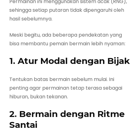
Permainan ini menggunakan sistem acak (RNG),
sehingga setiap putaran tidak dipengaruhi oleh
hasil sebelumnya.
Meski begitu, ada beberapa pendekatan yang
bisa membantu pemain bermain lebih nyaman:
1. Atur Modal dengan Bijak
Tentukan batas bermain sebelum mulai. Ini
penting agar permainan tetap terasa sebagai
hiburan, bukan tekanan.
2. Bermain dengan Ritme
Santai