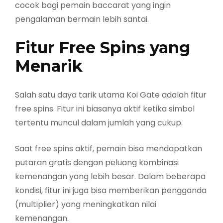
cocok bagi pemain baccarat yang ingin
pengalaman bermain lebih santai.
Fitur Free Spins yang
Menarik
Salah satu daya tarik utama Koi Gate adalah fitur
free spins. Fitur ini biasanya aktif ketika simbol
tertentu muncul dalam jumlah yang cukup.
Saat free spins aktif, pemain bisa mendapatkan
putaran gratis dengan peluang kombinasi
kemenangan yang lebih besar. Dalam beberapa
kondisi, fitur ini juga bisa memberikan pengganda
(multiplier) yang meningkatkan nilai
kemenangan.