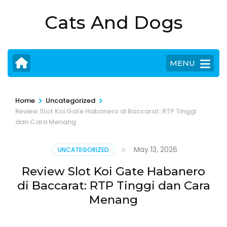
Skip
Cats And Dogs
to
content
(Press
Enter)
MENU
>
>
Home
Uncategorized
Review Slot Koi Gate Habanero di Baccarat: RTP Tinggi
dan Cara Menang
May 13, 2026
UNCATEGORIZED
Review Slot Koi Gate Habanero
di Baccarat: RTP Tinggi dan Cara
Menang