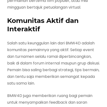
permainan bertema film populer, atau misi
mingguan bertajuk petualangan virtual.
Komunitas Aktif dan
Interaktif
Salah satu keunggulan lain dari BMW4D adalah
komunitas pemainnya yang aktif. Setiap event
dan turnamen selalu ramai diperbincangkan,
baik di dalam forum internal maupun grup diskusi.
Pemain bisa saling berbagi strategi, tips bermain,
dan tentu saja memberikan semangat kepada
satu sama lain.
BMW4D juga memberikan ruang bagi pemain
untuk menyampaikan feedback dan saran