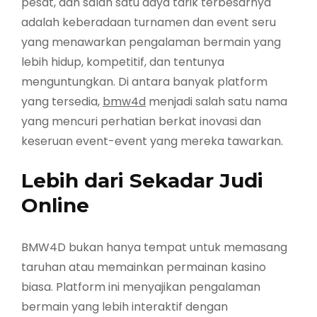
pesat, dan salah satu daya tarik terbesarnya
adalah keberadaan turnamen dan event seru
yang menawarkan pengalaman bermain yang
lebih hidup, kompetitif, dan tentunya
menguntungkan. Di antara banyak platform
yang tersedia,
bmw4d
menjadi salah satu nama
yang mencuri perhatian berkat inovasi dan
keseruan event-event yang mereka tawarkan.
Lebih dari Sekadar Judi
Online
BMW4D bukan hanya tempat untuk memasang
taruhan atau memainkan permainan kasino
biasa. Platform ini menyajikan pengalaman
bermain yang lebih interaktif dengan