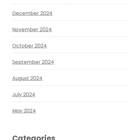
December 2024
November 2024
October 2024
September 2024
August 2024
July 2024
May 2024
Categories