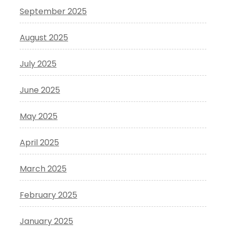
September 2025
August 2025
July 2025
June 2025
May 2025
April 2025
March 2025
February 2025
January 2025