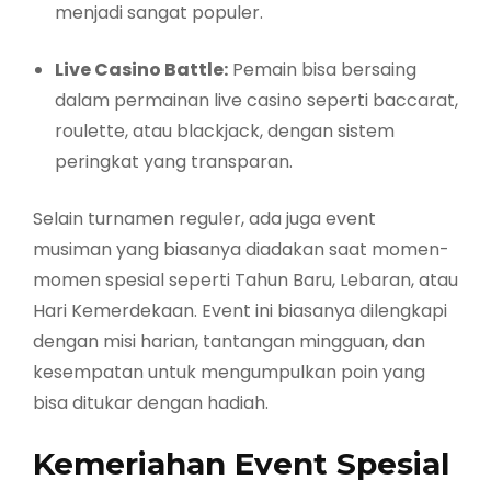
menjadi sangat populer.
Live Casino Battle:
Pemain bisa bersaing
dalam permainan live casino seperti baccarat,
roulette, atau blackjack, dengan sistem
peringkat yang transparan.
Selain turnamen reguler, ada juga event
musiman yang biasanya diadakan saat momen-
momen spesial seperti Tahun Baru, Lebaran, atau
Hari Kemerdekaan. Event ini biasanya dilengkapi
dengan misi harian, tantangan mingguan, dan
kesempatan untuk mengumpulkan poin yang
bisa ditukar dengan hadiah.
Kemeriahan Event Spesial