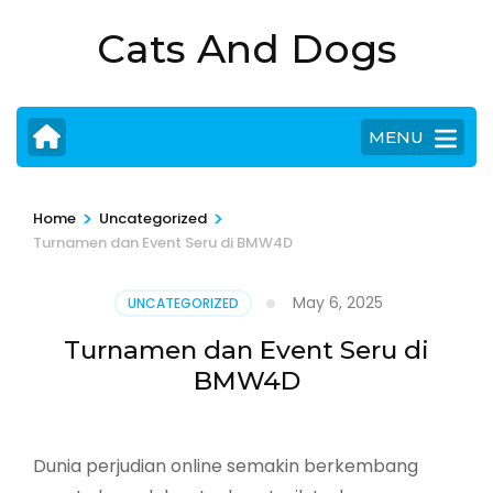
Skip
Cats And Dogs
to
content
(Press
Enter)
MENU
>
>
Home
Uncategorized
Turnamen dan Event Seru di BMW4D
May 6, 2025
UNCATEGORIZED
Turnamen dan Event Seru di
BMW4D
Dunia perjudian online semakin berkembang