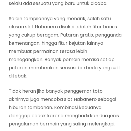
selalu ada sesuatu yang baru untuk dicoba.
Selain tampilannya yang menarik, salah satu
alasan slot Habanero disukai adalah fitur bonus
yang cukup beragam. Putaran gratis, pengganda
kemenangan, hingga fitur kejutan lainnya
membuat permainan terasa lebih
menegangkan. Banyak pemain merasa setiap
putaran memberikan sensasi berbeda yang sulit
ditebak.
Tidak heran jika banyak penggemar toto
akhirnya juga mencoba slot Habanero sebagai
hiburan tambahan. Kombinasi keduanya
dianggap cocok karena menghadirkan dua jenis
pengalaman bermain yang saling melengkapi.