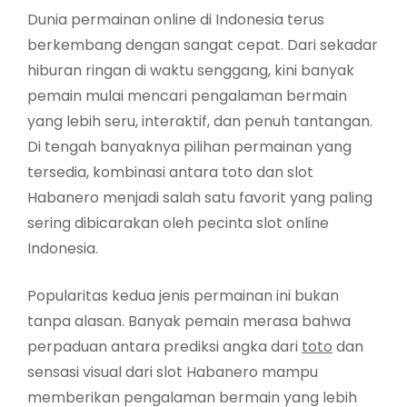
Dunia permainan online di Indonesia terus
berkembang dengan sangat cepat. Dari sekadar
hiburan ringan di waktu senggang, kini banyak
pemain mulai mencari pengalaman bermain
yang lebih seru, interaktif, dan penuh tantangan.
Di tengah banyaknya pilihan permainan yang
tersedia, kombinasi antara toto dan slot
Habanero menjadi salah satu favorit yang paling
sering dibicarakan oleh pecinta slot online
Indonesia.
Popularitas kedua jenis permainan ini bukan
tanpa alasan. Banyak pemain merasa bahwa
perpaduan antara prediksi angka dari
toto
dan
sensasi visual dari slot Habanero mampu
memberikan pengalaman bermain yang lebih