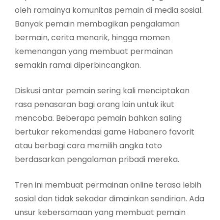
oleh ramainya komunitas pemain di media sosial.
Banyak pemain membagikan pengalaman
bermain, cerita menarik, hingga momen
kemenangan yang membuat permainan
semakin ramai diperbincangkan.
Diskusi antar pemain sering kali menciptakan
rasa penasaran bagi orang lain untuk ikut
mencoba. Beberapa pemain bahkan saling
bertukar rekomendasi game Habanero favorit
atau berbagi cara memilih angka toto
berdasarkan pengalaman pribadi mereka.
Tren ini membuat permainan online terasa lebih
sosial dan tidak sekadar dimainkan sendirian. Ada
unsur kebersamaan yang membuat pemain