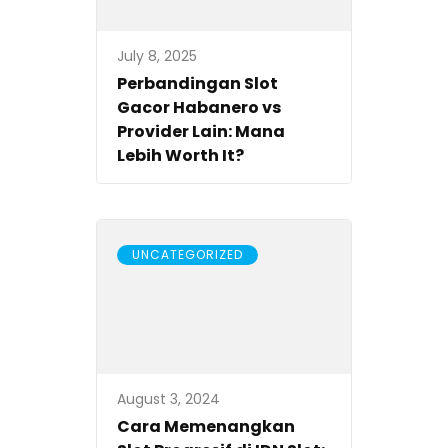
July 8, 2025
Perbandingan Slot
Gacor Habanero vs
Provider Lain: Mana
Lebih Worth It?
UNCATEGORIZED
August 3, 2024
Cara Memenangkan