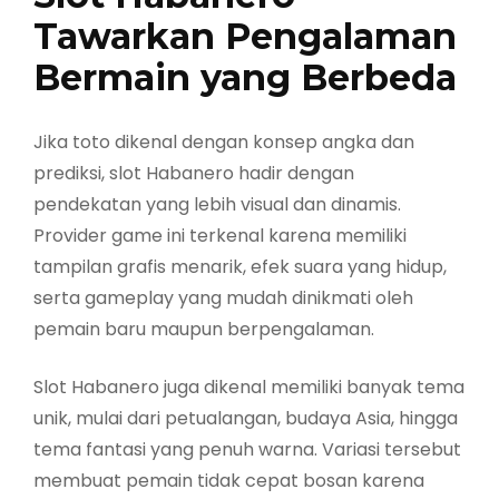
Tawarkan Pengalaman
Bermain yang Berbeda
Jika toto dikenal dengan konsep angka dan
prediksi, slot Habanero hadir dengan
pendekatan yang lebih visual dan dinamis.
Provider game ini terkenal karena memiliki
tampilan grafis menarik, efek suara yang hidup,
serta gameplay yang mudah dinikmati oleh
pemain baru maupun berpengalaman.
Slot Habanero juga dikenal memiliki banyak tema
unik, mulai dari petualangan, budaya Asia, hingga
tema fantasi yang penuh warna. Variasi tersebut
membuat pemain tidak cepat bosan karena