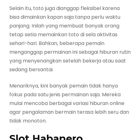
Selain itu, toto juga dianggap fleksibel karena
bisa dimainkan kapan saja tanpa perlu waktu
panjang. Inilah yang membuat banyak orang
tetap setia memainkan toto di sela aktivitas
sehari-hari. Bahkan, beberapa pemain
menganggap permainan ini sebagai hiburan rutin
yang menyenangkan setelah bekerja atau saat
sedang bersantai.
Menariknya, kini banyak pemain tidak hanya
fokus pada satu jenis permainan saja. Mereka
mulai mencoba berbagai variasi hiburan online
agar pengalaman bermain terasa lebih seru dan
tidak monoton.
Slot Habanero