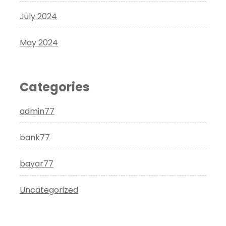
July 2024
May 2024
Categories
admin77
bank77
bayar77
Uncategorized