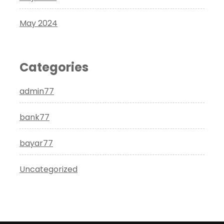
May 2024
Categories
admin77
bank77
bayar77
Uncategorized