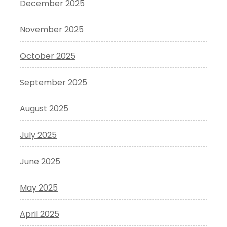
December 2025
November 2025
October 2025
September 2025
August 2025
July 2025
June 2025
May 2025
April 2025