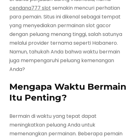
cendana777 slot
semakin mencuri perhatian
para pemain.
Situs ini dikenal sebagai tempat
yang menyediakan permainan slot gacor
dengan peluang menang tinggi, salah satunya
melalui provider ternama seperti Habanero.
Namun, tahukah Anda bahwa waktu bermain
juga mempengaruhi peluang kemenangan
Anda?
Mengapa Waktu Bermain
Itu Penting?
Bermain di waktu yang tepat dapat
meningkatkan peluang Anda untuk
memenangkan permainan.
Beberapa pemain