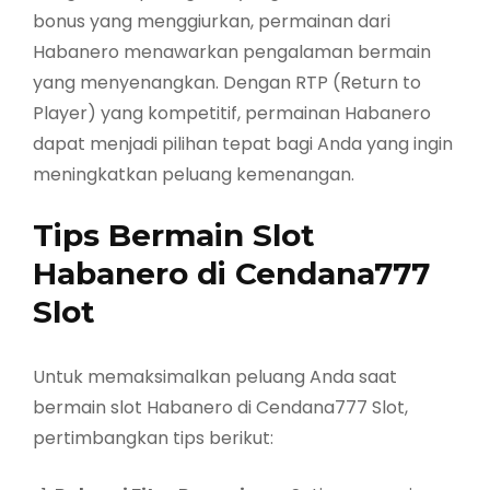
bonus yang menggiurkan, permainan dari
Habanero menawarkan pengalaman bermain
yang menyenangkan.
Dengan RTP (Return to
Player) yang kompetitif, permainan Habanero
dapat menjadi pilihan tepat bagi Anda yang ingin
meningkatkan peluang kemenangan.
Tips Bermain Slot
Habanero di Cendana777
Slot
Untuk memaksimalkan peluang Anda saat
bermain slot Habanero di Cendana777 Slot,
pertimbangkan tips berikut: