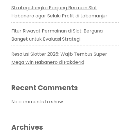
Strategi Jangka Panjang Bermain Slot
Habanero agar Selalu Profit di Labamanjur
Fitur Riwayat Permainan di Slot: Berguna
Banget untuk Evaluasi Strategi
Resolusi Slotter 2026: Wajib Tembus Super
Mega Win Habanero di Pakde4d
Recent Comments
No comments to show.
Archives