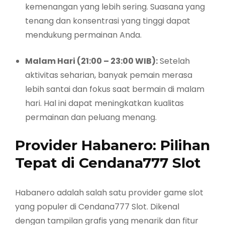
kemenangan yang lebih sering.
Suasana yang
tenang dan konsentrasi yang tinggi dapat
mendukung permainan Anda.
Malam Hari (21:00 – 23:00 WIB):
Setelah
aktivitas seharian, banyak pemain merasa
lebih santai dan fokus saat bermain di malam
hari.
Hal ini dapat meningkatkan kualitas
permainan dan peluang menang.
Provider Habanero: Pilihan
Tepat di Cendana777 Slot
Habanero adalah salah satu provider game slot
yang populer di Cendana777 Slot.
Dikenal
dengan tampilan grafis yang menarik dan fitur