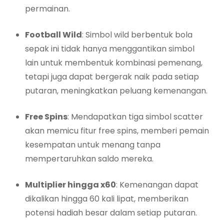
permainan.
Football Wild
:
Simbol wild berbentuk bola
sepak ini tidak hanya menggantikan simbol
lain untuk membentuk kombinasi pemenang,
tetapi juga dapat bergerak naik pada setiap
putaran, meningkatkan peluang kemenangan.
Free Spins
:
Mendapatkan tiga simbol scatter
akan memicu fitur free spins, memberi pemain
kesempatan untuk menang tanpa
mempertaruhkan saldo mereka.
Multiplier hingga x60
:
Kemenangan dapat
dikalikan hingga 60 kali lipat, memberikan
potensi hadiah besar dalam setiap putaran.