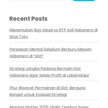
Recent Posts
Menemukan Bug Visual vs RTP Asli Habanero di
Situs Toto
Persiapan Mental Sebelum Berburu Maxwin
Habanero di “slot”
Strategi Jangka Panjang Bermain Slot
Habanero agar Selalu Profit di Labamanjur
Fitur Riwayat Permainan di Slot: Berguna
Banget untuk Evaluasi Strategi
Resolusi Slotter 2026: Wajib Tembus Super