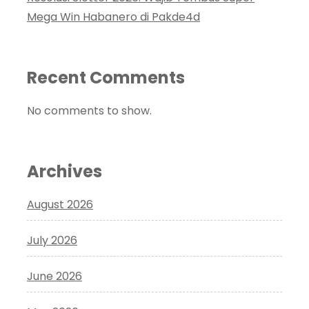
Mega Win Habanero di Pakde4d
Recent Comments
No comments to show.
Archives
August 2026
July 2026
June 2026