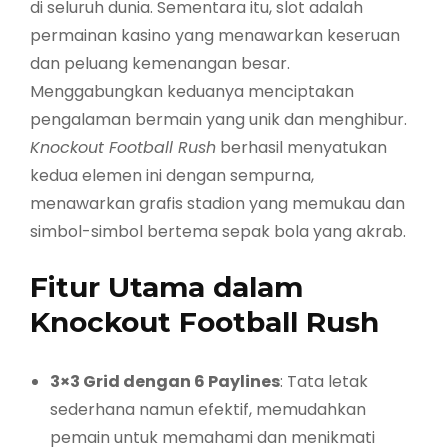
di seluruh dunia.
Sementara itu, slot adalah
permainan kasino yang menawarkan keseruan
dan peluang kemenangan besar.
Menggabungkan keduanya menciptakan
pengalaman bermain yang unik dan menghibur.
Knockout Football Rush
berhasil menyatukan
kedua elemen ini dengan sempurna,
menawarkan grafis stadion yang memukau dan
simbol-simbol bertema sepak bola yang akrab.
Fitur Utama dalam
Knockout Football Rush
3×3 Grid dengan 6 Paylines
:
Tata letak
sederhana namun efektif, memudahkan
pemain untuk memahami dan menikmati