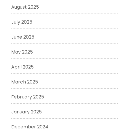
August 2025
July 2025
June 2025
May 2025
April 2025
March 2025
February 2025
January 2025
December 2024