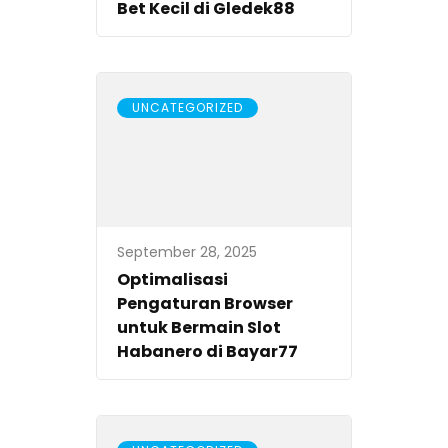
Bet Kecil di Gledek88
UNCATEGORIZED
September 28, 2025
Optimalisasi
Pengaturan Browser
untuk Bermain Slot
Habanero di Bayar77