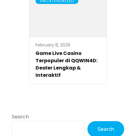
UNCATEGORIZED
February 8, 2026
Game Live Casino
Terpopuler di QQWIN4D:
Dealer Lengkap &
Interaktif
Search
Search