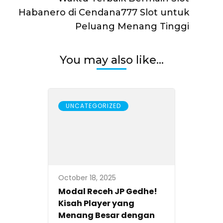
Habanero di Cendana777 Slot untuk
Peluang Menang Tinggi
You may also like...
UNCATEGORIZED
October 18, 2025
Modal Receh JP Gedhe!
Kisah Player yang
Menang Besar dengan