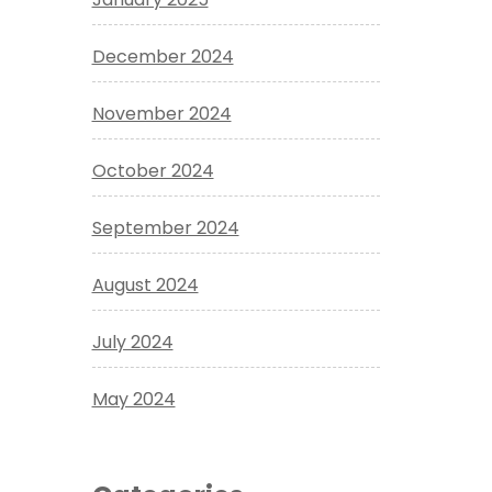
December 2024
November 2024
October 2024
September 2024
August 2024
July 2024
May 2024