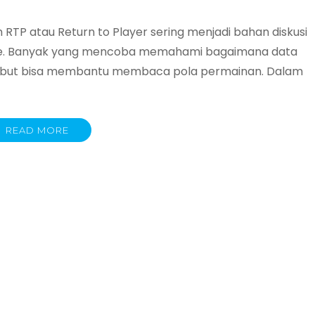
ah RTP atau Return to Player sering menjadi bahan diskusi
line. Banyak yang mencoba memahami bagaimana data
sebut bisa membantu membaca pola permainan. Dalam
READ MORE