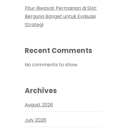
Fitur Riwayat Permainan di Slot:
Berguna Banget untuk Evaluasi
Strategi
Recent Comments
No comments to show.
Archives
August 2026
July 2026