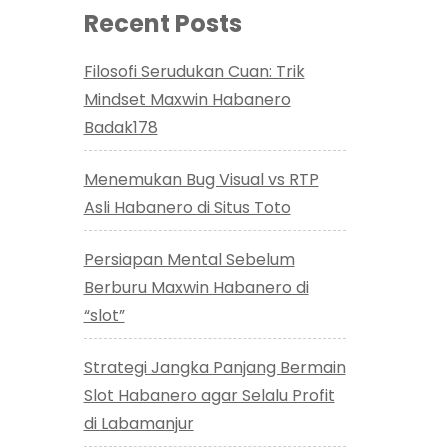
Recent Posts
Filosofi Serudukan Cuan: Trik
Mindset Maxwin Habanero
Badak178
Menemukan Bug Visual vs RTP
Asli Habanero di Situs Toto
Persiapan Mental Sebelum
Berburu Maxwin Habanero di
“slot”
Strategi Jangka Panjang Bermain
Slot Habanero agar Selalu Profit
di Labamanjur