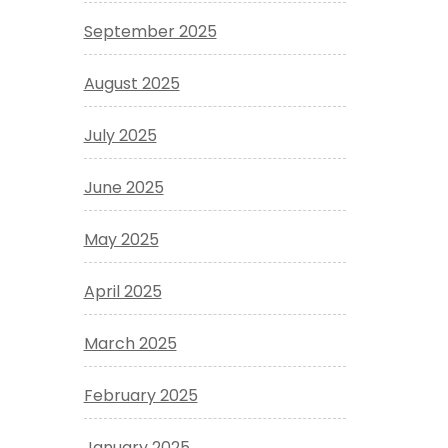
September 2025
August 2025
July 2025
June 2025
May 2025
April 2025
March 2025
February 2025
January 2025