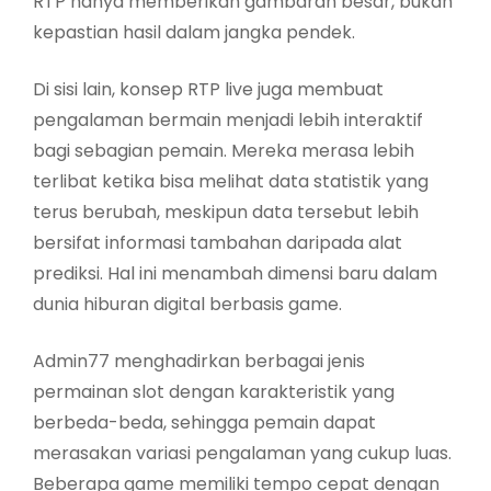
RTP hanya memberikan gambaran besar, bukan
kepastian hasil dalam jangka pendek.
Di sisi lain, konsep RTP live juga membuat
pengalaman bermain menjadi lebih interaktif
bagi sebagian pemain. Mereka merasa lebih
terlibat ketika bisa melihat data statistik yang
terus berubah, meskipun data tersebut lebih
bersifat informasi tambahan daripada alat
prediksi. Hal ini menambah dimensi baru dalam
dunia hiburan digital berbasis game.
Admin77 menghadirkan berbagai jenis
permainan slot dengan karakteristik yang
berbeda-beda, sehingga pemain dapat
merasakan variasi pengalaman yang cukup luas.
Beberapa game memiliki tempo cepat dengan