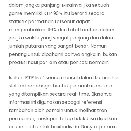
dalam jangka panjang. Misalnya, jika sebuah
game memiliki RTP 96%, itu berarti secara
statistik permainan tersebut dapat
mengembalikan 96% dari total taruhan dalam
jangka waktu yang sangat panjang dan dalam
jumlah putaran yang sangat besar. Namun
penting untuk dipahami bahwa angka ini bukan
prediksi hasil per jam atau per sesi bermain.
Istilah “RTP live” sering muncul dalam komunitas
slot online sebagai bentuk pemantauan data
yang ditampilkan secara real-time. Biasanya,
informasi ini digunakan sebagai referensi
tambahan oleh pemain untuk melihat tren
permainan, meskipun tetap tidak bisa dijadikan
acuan pasti untuk hasil individu. Banyak pemain