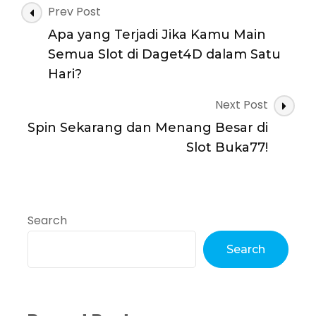
Post
Prev Post
Navigation
Apa yang Terjadi Jika Kamu Main
Semua Slot di Daget4D dalam Satu
Hari?
Next Post
Spin Sekarang dan Menang Besar di
Slot Buka77!
Search
Search