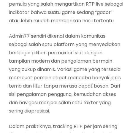
pemula yang salah mengartikan RTP live sebagai
indikator bahwa suatu game sedang “gacor”
atau lebih mudah memberikan hasil tertentu.
Admin77 sendiri dikenal dalam komunitas
sebagai salah satu platform yang menyediakan
berbagai pilihan permainan slot dengan
tampilan modern dan pengalaman bermain
yang cukup dinamis. Variasi game yang tersedia
membuat pemain dapat mencoba banyak jenis
tema dan fitur tanpa merasa cepat bosan. Dari
sisi pengalaman pengguna, kemudahan akses
dan navigasi menjadi salah satu faktor yang
sering diapresiasi.
Dalam praktiknya, tracking RTP per jam sering