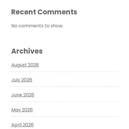
Recent Comments
No comments to show.
Archives
August 2026
July 2026
June 2026
May 2026
April 2026