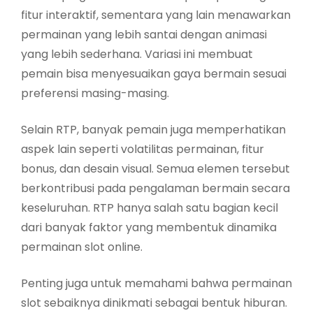
fitur interaktif, sementara yang lain menawarkan
permainan yang lebih santai dengan animasi
yang lebih sederhana. Variasi ini membuat
pemain bisa menyesuaikan gaya bermain sesuai
preferensi masing-masing.
Selain RTP, banyak pemain juga memperhatikan
aspek lain seperti volatilitas permainan, fitur
bonus, dan desain visual. Semua elemen tersebut
berkontribusi pada pengalaman bermain secara
keseluruhan. RTP hanya salah satu bagian kecil
dari banyak faktor yang membentuk dinamika
permainan slot online.
Penting juga untuk memahami bahwa permainan
slot sebaiknya dinikmati sebagai bentuk hiburan.