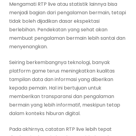
Mengamati RTP live atau statistik lainnya bisa
menjadi bagian dari pengalaman bermain, tetapi
tidak boleh dijadikan dasar ekspektasi
berlebihan. Pendekatan yang sehat akan
membuat pengalaman bermain lebih santai dan
menyenangkan.
Seiring berkembangnya teknologi, banyak
platform game terus meningkatkan kualitas
tampilan data dan informasi yang diberikan
kepada pemain. Hal ini bertujuan untuk
memberikan transparansi dan pengalaman
bermain yang lebih informatif, meskipun tetap
dalam konteks hiburan digital.
Pada akhirnya, catatan RTP live lebih tepat