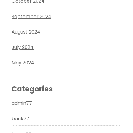
October 2024
September 2024
August 2024
July 2024
May 2024
Categories
admin77
bank77