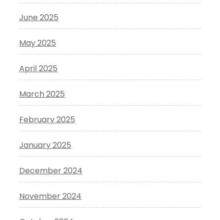
June 2025
May 2025
April 2025
March 2025
February 2025
January 2025
December 2024
November 2024