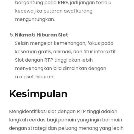
bergantung pada RNG, jadi jangan terlalu
kecewa jika putaran awal kurang
menguntungkan.
Nikmati Hiburan Slot
Selain mengejar kemenangan, fokus pada
keseruan grafis, animasi, dan fitur interaktif.
Slot dengan RTP tinggi akan lebih
menyenangkan bila dimainkan dengan
mindset hiburan.
Kesimpulan
Mengidentifikasi slot dengan RTP tinggi adalah
langkah cerdas bagi pemain yang ingin bermain
dengan strategi dan peluang menang yang lebih