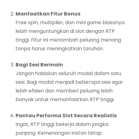
Manfaatkan Fitur Bonus
Free spin, multiplier, dan mini game biasanya
lebih menguntungkan di slot dengan RTP
tinggi. Fitur ini menambah peluang menang
tanpa harus meningkatkan taruhan.
Bagi Sesi Bermain
Jangan habiskan seluruh modal dalam satu
sesi. Bagi modal menjadi beberapa sesi agar
lebih efisien dan memberi peluang lebih
banyak untuk memanfaatkan RTP tinggi.
Pantau Performa Slot Secara Realistis
Ingat, RTP tinggi bekerja dalam jangka
panjang. Kemenangan instan tetap