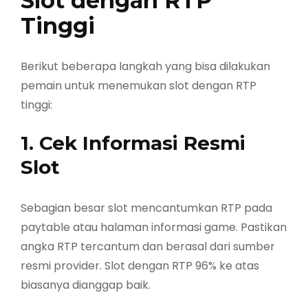
Slot dengan RTP
Tinggi
Berikut beberapa langkah yang bisa dilakukan
pemain untuk menemukan slot dengan RTP
tinggi:
1. Cek Informasi Resmi
Slot
Sebagian besar slot mencantumkan RTP pada
paytable atau halaman informasi game. Pastikan
angka RTP tercantum dan berasal dari sumber
resmi provider. Slot dengan RTP 96% ke atas
biasanya dianggap baik.