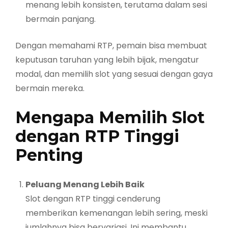
menang lebih konsisten, terutama dalam sesi
bermain panjang.
Dengan memahami RTP, pemain bisa membuat
keputusan taruhan yang lebih bijak, mengatur
modal, dan memilih slot yang sesuai dengan gaya
bermain mereka.
Mengapa Memilih Slot
dengan RTP Tinggi
Penting
Peluang Menang Lebih Baik
Slot dengan RTP tinggi cenderung
memberikan kemenangan lebih sering, meski
jumlahnya bisa bervariasi. Ini membantu