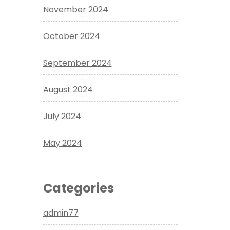
November 2024
October 2024
September 2024
August 2024
.
July 2024
May 2024
Categories
admin77