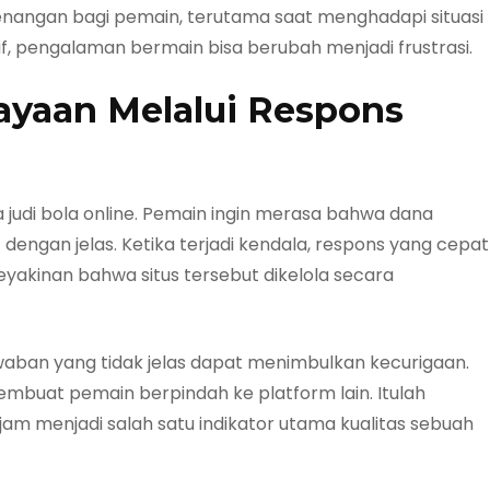
nangan bagi pemain, terutama saat menghadapi situasi
f, pengalaman bermain bisa berubah menjadi frustrasi.
yaan Melalui Respons
judi bola online. Pemain ingin merasa bahwa dana
dengan jelas. Ketika terjadi kendala, respons yang cepat
yakinan bahwa situs tersebut dikelola secara
waban yang tidak jelas dapat menimbulkan kecurigaan.
mbuat pemain berpindah ke platform lain. Itulah
am menjadi salah satu indikator utama kualitas sebuah