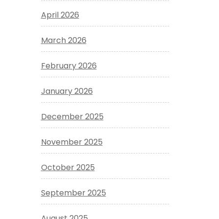
April 2026
March 2026
February 2026
January 2026
December 2025
November 2025
October 2025
September 2025
August 2025