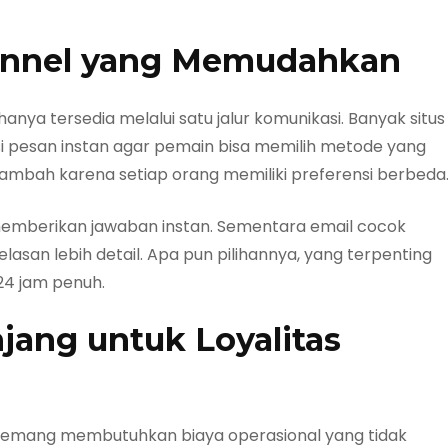
annel yang Memudahkan
anya tersedia melalui satu jalur komunikasi. Banyak situs
asi pesan instan agar pemain bisa memilih metode yang
ai tambah karena setiap orang memiliki preferensi berbeda
 memberikan jawaban instan. Sementara email cocok
san lebih detail. Apa pun pilihannya, yang terpenting
 24 jam penuh.
jang untuk Loyalitas
emang membutuhkan biaya operasional yang tidak