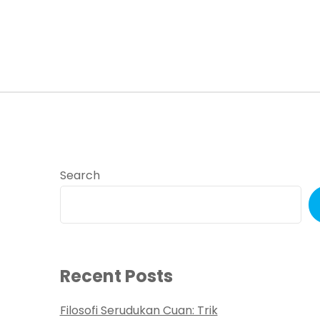
Search
Recent Posts
Filosofi Serudukan Cuan: Trik