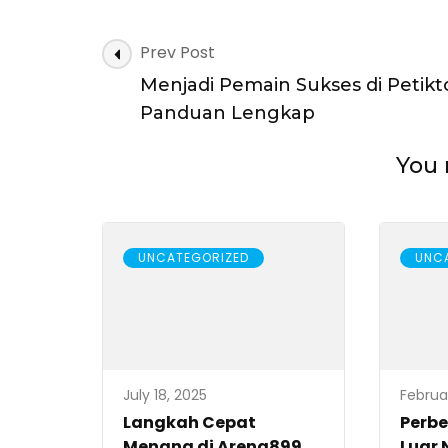
Post
Prev Post
Navigation
Menjadi Pemain Sukses di Petikt
Panduan Lengkap
You 
UNCATEGORIZED
UNC
July 18, 2025
Februa
Langkah Cepat
Perbe
Menang di Arena899
Luar 