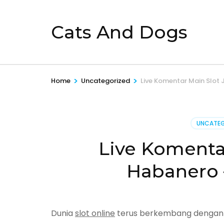
Skip
to
Cats And Dogs
content
(Press
Enter)
>
>
Home
Uncategorized
Live Komentar Main Slot 
UNCATEG
Live Komenta
Habanero –
Dunia
slot online
terus berkembang dengan