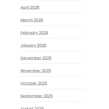
April 2026
March 2026
February 2026
January 2026
December 2025
n
November 2025
October 2025
September 2025
August 2025