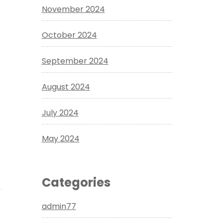
November 2024
October 2024
September 2024
August 2024
July 2024
May 2024
Categories
admin77