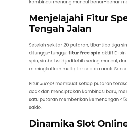
kombinasi menang muncul benar-benar me
Menjelajahi Fitur Sp
Tengah Jalan
Setelah sekitar 20 putaran, tiba-tiba tiga
ditunggu-tunggu:
fitur free spin
aktif! Di si
spin, simbol wild jadi lebih sering muncul,
meningkatkan multiplier secara acak. Sensas
Fitur
Jump!
membuat setiap putaran terasa s
acak dan menciptakan kombinasi baru, mem
satu putaran memberikan kemenangan 45x
saldo.
Dinamika Slot Onlin