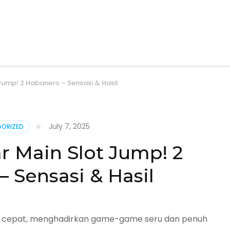
Jump! 2 Habanero – Sensasi & Hasil
July 7, 2025
ORIZED
r Main Slot Jump! 2
 Sensasi & Hasil
 cepat, menghadirkan game-game seru dan penuh