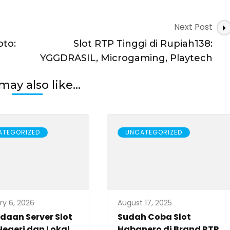
Next Post
oto:
Slot RTP Tinggi di Rupiah138:
YGGDRASIL, Microgaming, Playtech
may also like...
ATEGORIZED
UNCATEGORIZED
ry 6, 2026
August 17, 2025
daan Server Slot
Sudah Coba Slot
Negeri dan Lokal
Habanero di Brand RTP