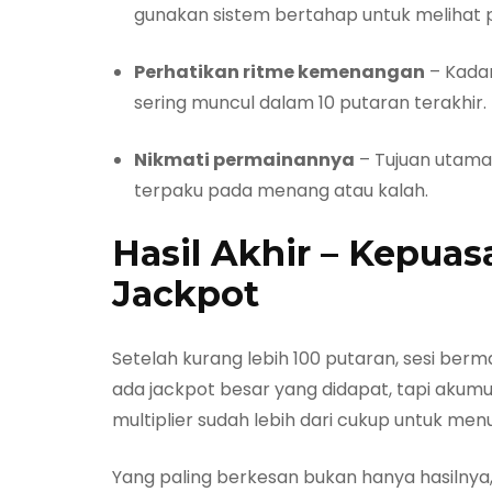
gunakan sistem bertahap untuk melihat 
Perhatikan ritme kemenangan
– Kadan
sering muncul dalam 10 putaran terakhir.
Nikmati permainannya
– Tujuan utama d
terpaku pada menang atau kalah.
Hasil Akhir – Kepua
Jackpot
Setelah kurang lebih 100 putaran, sesi ber
ada jackpot besar yang didapat, tapi akumul
multiplier sudah lebih dari cukup untuk me
Yang paling berkesan bukan hanya hasilnya