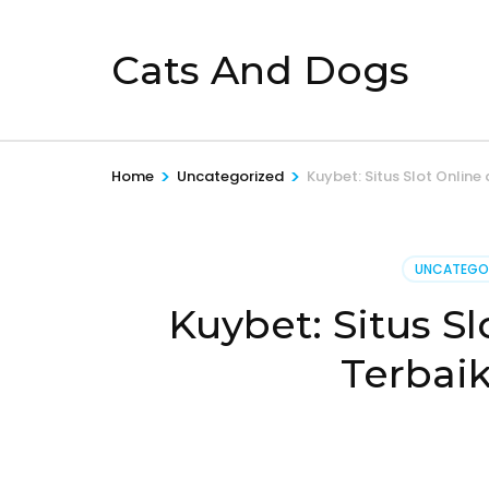
Skip
to
Cats And Dogs
content
(Press
Enter)
>
>
Home
Uncategorized
Kuybet: Situs Slot Online
UNCATEGO
Kuybet: Situs S
Terbaik