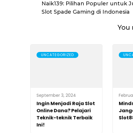
Navigation
Naik139: Pilihan Populer untuk J
Slot Spade Gaming di Indonesia
You 
UNCATEGORIZED
UNC
September 3, 2024
Februa
Ingin Menjadi Raja Slot
Mind
Online Dana? Pelajari
Jang
Teknik-teknik Terbaik
Slot8
Ini!