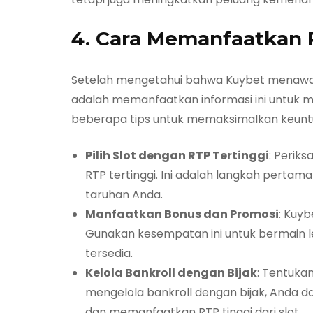
4. Cara Memanfaatkan 
Setelah mengetahui bahwa Kuybet menawark
adalah memanfaatkan informasi ini untuk 
beberapa tips untuk memaksimalkan keuntun
Pilih Slot dengan RTP Tertinggi
: Periks
RTP tertinggi. Ini adalah langkah perta
taruhan Anda.
Manfaatkan Bonus dan Promosi
: Kuy
Gunakan kesempatan ini untuk bermain l
tersedia.
Kelola Bankroll dengan Bijak
: Tentuka
mengelola bankroll dengan bijak, Anda 
dan memanfaatkan RTP tinggi dari slot.