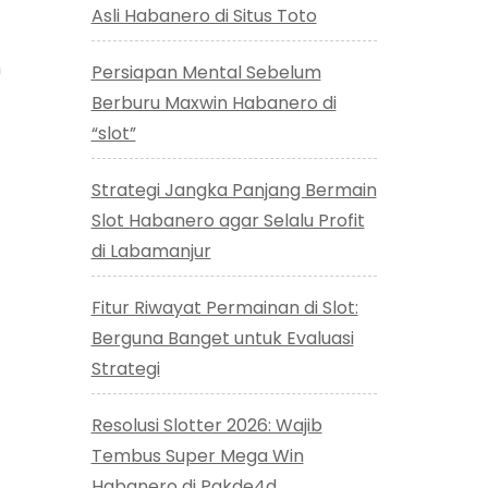
Asli Habanero di Situs Toto
m
Persiapan Mental Sebelum
Berburu Maxwin Habanero di
“slot”
Strategi Jangka Panjang Bermain
Slot Habanero agar Selalu Profit
di Labamanjur
Fitur Riwayat Permainan di Slot:
Berguna Banget untuk Evaluasi
Strategi
Resolusi Slotter 2026: Wajib
Tembus Super Mega Win
Habanero di Pakde4d