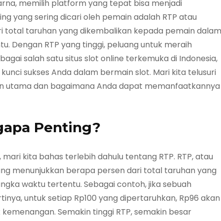
rna, memilih platform yang tepat bisa menjadi
ting yang sering dicari oleh pemain adalah RTP atau
ari total taruhan yang dikembalikan kepada pemain dala
u. Dengan RTP yang tinggi, peluang untuk meraih
ebagai salah satu situs slot online terkemuka di Indonesia,
unci sukses Anda dalam bermain slot. Mari kita telusuri
ihan utama dan bagaimana Anda dapat memanfaatkannya
gapa Penting?
ari kita bahas terlebih dahulu tentang RTP. RTP, atau
yang menunjukkan berapa persen dari total taruhan yang
gka waktu tertentu. Sebagai contoh, jika sebuah
rtinya, untuk setiap Rp100 yang dipertaruhkan, Rp96 akan
kemenangan. Semakin tinggi RTP, semakin besar