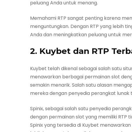
peluang Anda untuk menang.
Memahami RTP sangat penting karena memb
menguntungkan. Dengan RTP yang lebih tingg
Anda dan meningkatkan peluang untuk me
2. Kuybet dan RTP Terba
Kuybet telah dikenal sebagai salah satu situs
menawarkan berbagai permainan slot den
semakin menarik. Salah satu alasan mengap
mereka dengan penyedia perangkat lunak t
Spinix, sebagai salah satu penyedia perangk
dengan permainan slot yang memiliki RTP ti
Spinix yang tersedia di Kuybet menawarka