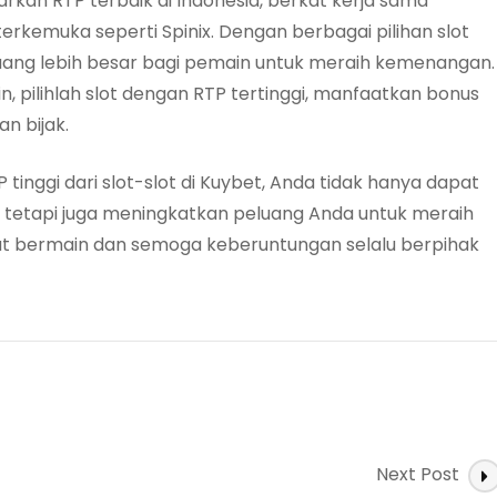
rkan RTP terbaik di Indonesia, berkat kerja sama
rkemuka seperti Spinix. Dengan berbagai pilihan slot
uang lebih besar bagi pemain untuk meraih kemenangan.
pilihlah slot dengan RTP tertinggi, manfaatkan bonus
n bijak.
ggi dari slot-slot di Kuybet, Anda tidak hanya dapat
etapi juga meningkatkan peluang Anda untuk meraih
 bermain dan semoga keberuntungan selalu berpihak
Next Post