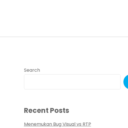
Search
Recent Posts
Menemukan Bug Visual vs RTP