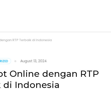
 dengan RTP Terbaik di Indonesia
August 13, 2024
RIZED
lot Online dengan RTP
 di Indonesia