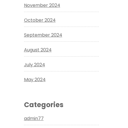
November 2024
October 2024
September 2024
August 2024
July 2024
May 2024
Categories
admin77