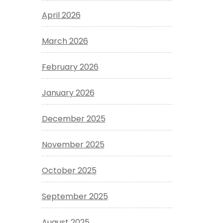
April 2026
March 2026
February 2026
January 2026
December 2025
November 2025
October 2025
September 2025
August 2025