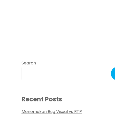
Search
Recent Posts
Menemukan Bug Visual vs RTP