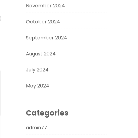
November 2024
October 2024
September 2024
August 2024
July 2024
May 2024
Categories
admin77