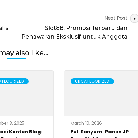
Next Post
fis
Slot88: Promosi Terbaru dan
Penawaran Eksklusif untuk Anggota
may also like...
ATEGORIZED
UNCATEGORIZED
er 3, 2025
March 10, 2026
rasi Konten Blog:
Full Senyum! Panen JP