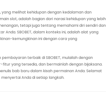
 yang melihat kehidupan dengan kedalaman dan
ain slot, adalah bagian dari narasi kehidupan yang lebih
menangan, tetapi juga tentang memahami diri sendiri dan
tar Anda. SBOBET, dalam konteks ini, adalah alat yang
inan-kemungkinan ini dengan cara yang
an pembayaran terbaik di SBOBET, mulailah dengan
itur yang tersedia, dan bermainlah dengan bijaksana.
enulis bab baru dalam kisah permainan Anda. Selamat
menyertai Anda di setiap langkah.