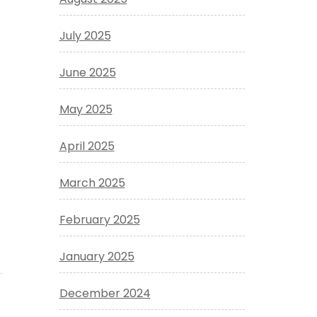
July 2025
June 2025
May 2025
April 2025
March 2025
February 2025
January 2025
December 2024