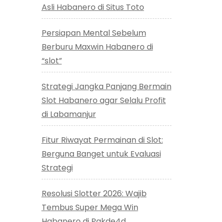
Asli Habanero di Situs Toto
Persiapan Mental Sebelum
Berburu Maxwin Habanero di
“slot”
Strategi Jangka Panjang Bermain
Slot Habanero agar Selalu Profit
di Labamanjur
Fitur Riwayat Permainan di Slot:
Berguna Banget untuk Evaluasi
Strategi
Resolusi Slotter 2026: Wajib
Tembus Super Mega Win
Habanero di Pakde4d