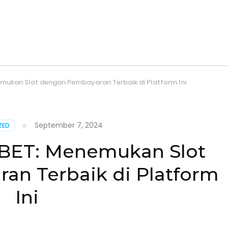
emukan Slot dengan Pembayaran Terbaik di Platform Ini
September 7, 2024
ZED
OBET: Menemukan Slot
an Terbaik di Platform
Ini