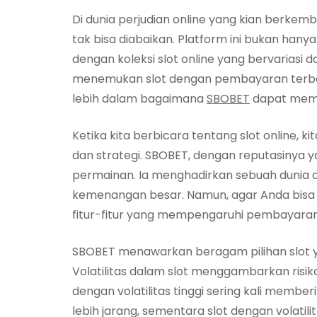
Di dunia perjudian online yang kian berke
tak bisa diabaikan. Platform ini bukan hany
dengan koleksi slot online yang bervariasi 
menemukan slot dengan pembayaran terbaik 
lebih dalam bagaimana
SBOBET
dapat mem
Ketika kita berbicara tentang slot online,
dan strategi. SBOBET, dengan reputasinya y
permainan. Ia menghadirkan sebuah dunia d
kemenangan besar. Namun, agar Anda bis
fitur-fitur yang mempengaruhi pembayaran d
SBOBET menawarkan beragam pilihan slot ya
Volatilitas dalam slot menggambarkan risik
dengan volatilitas tinggi sering kali mem
lebih jarang, sementara slot dengan volat