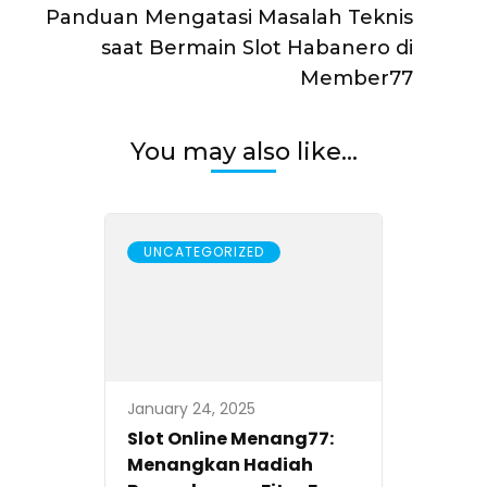
Panduan Mengatasi Masalah Teknis
saat Bermain Slot Habanero di
Member77
You may also like...
UNCATEGORIZED
January 24, 2025
Slot Online Menang77:
Menangkan Hadiah