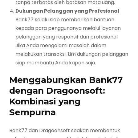
tanpa terbatas oleh batasan mata uang.
Dukungan Pelanggan yang Profesional
Bank77 selalu siap memberikan bantuan
kepada para penggunanya melalui layanan
pelanggan yang responsif dan profesional.
Jika Anda mengalami masalah dalam
melakukan transaksi, tim dukungan pelanggan
siap membantu Anda kapan saja.
Menggabungkan Bank77
dengan Dragoonsoft:
Kombinasi yang
Sempurna
Bank77 dan Dragoonsoft seakan membentuk