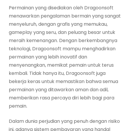
Permainan yang disediakan oleh Dragoonsoft
menawarkan pengalaman bermain yang sangat
menyeluruh, dengan grafis yang memukau,
gameplay yang seru, dan peluang besar untuk
meraih kemenangan. Dengan berkembangnya
teknologi, Dragoonsoft mampu menghadirkan
permainan yang lebih inovatif dan
menyenangkan, memikat pemain untuk terus
kembali. Tidak hanya itu, Dragoonsoft juga
bekerja keras untuk memastikan bahwa semua
permainan yang ditawarkan aman dan adil,
memberikan rasa percaya diri lebih bagi para
pemain.
Dalam dunia perjudian yang penuh dengan risiko
ini, adanya sistem pembayaran yang handal