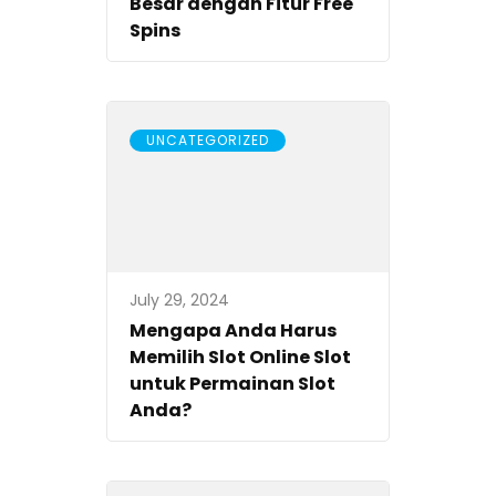
Besar dengan Fitur Free
Spins
UNCATEGORIZED
July 29, 2024
Mengapa Anda Harus
Memilih Slot Online Slot
untuk Permainan Slot
Anda?