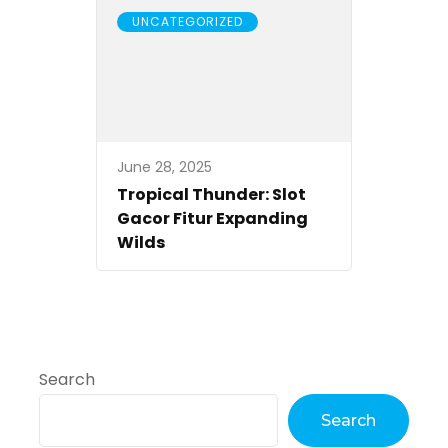
UNCATEGORIZED
June 28, 2025
Tropical Thunder: Slot
Gacor Fitur Expanding
Wilds
Search
Search