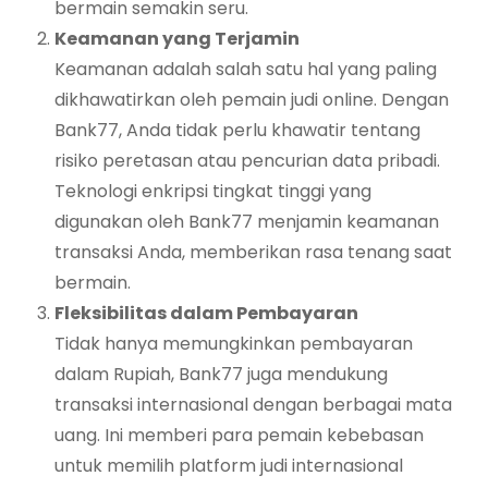
bermain semakin seru.
Keamanan yang Terjamin
Keamanan adalah salah satu hal yang paling
dikhawatirkan oleh pemain judi online. Dengan
Bank77, Anda tidak perlu khawatir tentang
risiko peretasan atau pencurian data pribadi.
Teknologi enkripsi tingkat tinggi yang
digunakan oleh Bank77 menjamin keamanan
transaksi Anda, memberikan rasa tenang saat
bermain.
Fleksibilitas dalam Pembayaran
Tidak hanya memungkinkan pembayaran
dalam Rupiah, Bank77 juga mendukung
transaksi internasional dengan berbagai mata
uang. Ini memberi para pemain kebebasan
untuk memilih platform judi internasional