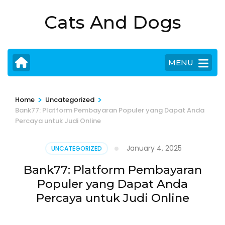
Skip
Cats And Dogs
to
content
(Press
Enter)
MENU
>
>
Home
Uncategorized
Bank77: Platform Pembayaran Populer yang Dapat Anda
Percaya untuk Judi Online
January 4, 2025
UNCATEGORIZED
Bank77: Platform Pembayaran
Populer yang Dapat Anda
Percaya untuk Judi Online