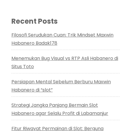
Recent Posts
Filosofi Serudukan Cuan: Trik Mindset Maxwin
Habanero Badak178
Menemukan Bug Visual vs RTP Asli Habanero di
Situs Toto
Persiapan Mental Sebelum Berburu Maxwin
Habanero di “slot”
Strategi Jangka Panjang Bermain Slot
Habanero agar Selalu Profit di Labamanjur
Fitur Riwayat Permainan di Slot: Berguna