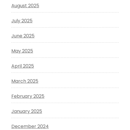
August 2025
July 2025
June 2025
May 2025
April 2025
March 2025
February 2025
January 2025
December 2024