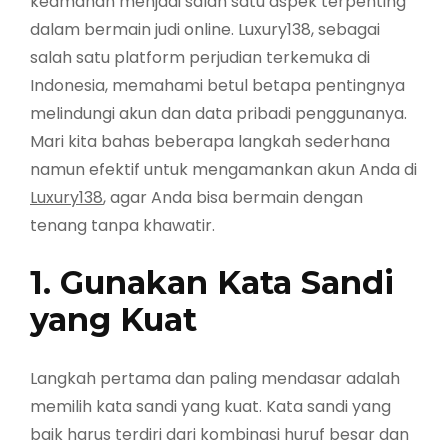
keamanan menjadi salah satu aspek terpenting
dalam bermain judi online. Luxury138, sebagai
salah satu platform perjudian terkemuka di
Indonesia, memahami betul betapa pentingnya
melindungi akun dan data pribadi penggunanya.
Mari kita bahas beberapa langkah sederhana
namun efektif untuk mengamankan akun Anda di
Luxury138
, agar Anda bisa bermain dengan
tenang tanpa khawatir.
1. Gunakan Kata Sandi
yang Kuat
Langkah pertama dan paling mendasar adalah
memilih kata sandi yang kuat. Kata sandi yang
baik harus terdiri dari kombinasi huruf besar dan