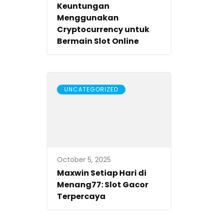
Keuntungan
Menggunakan
Cryptocurrency untuk
Bermain Slot Online
UNCATEGORIZED
October 5, 2025
Maxwin Setiap Hari di
Menang77: Slot Gacor
Terpercaya