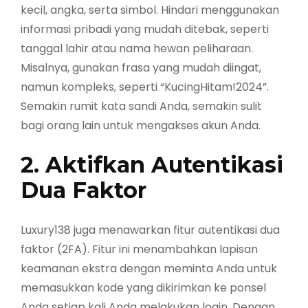
kecil, angka, serta simbol. Hindari menggunakan
informasi pribadi yang mudah ditebak, seperti
tanggal lahir atau nama hewan peliharaan.
Misalnya, gunakan frasa yang mudah diingat,
namun kompleks, seperti “KucingHitam!2024”.
Semakin rumit kata sandi Anda, semakin sulit
bagi orang lain untuk mengakses akun Anda.
2. Aktifkan Autentikasi
Dua Faktor
Luxury138 juga menawarkan fitur autentikasi dua
faktor (2FA). Fitur ini menambahkan lapisan
keamanan ekstra dengan meminta Anda untuk
memasukkan kode yang dikirimkan ke ponsel
Anda setiap kali Anda melakukan login. Dengan