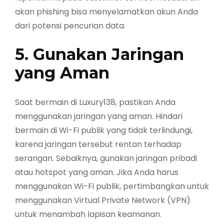
akan phishing bisa menyelamatkan akun Anda
dari potensi pencurian data.
5. Gunakan Jaringan
yang Aman
Saat bermain di Luxury138, pastikan Anda
menggunakan jaringan yang aman. Hindari
bermain di Wi-Fi publik yang tidak terlindungi,
karena jaringan tersebut rentan terhadap
serangan. Sebaiknya, gunakan jaringan pribadi
atau hotspot yang aman. Jika Anda harus
menggunakan Wi-Fi publik, pertimbangkan untuk
menggunakan Virtual Private Network (VPN)
untuk menambah lapisan keamanan.