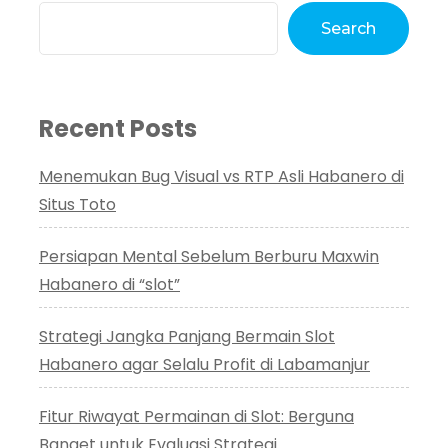
Search
Recent Posts
Menemukan Bug Visual vs RTP Asli Habanero di
Situs Toto
Persiapan Mental Sebelum Berburu Maxwin
Habanero di “slot”
Strategi Jangka Panjang Bermain Slot
Habanero agar Selalu Profit di Labamanjur
Fitur Riwayat Permainan di Slot: Berguna
Banget untuk Evaluasi Strategi