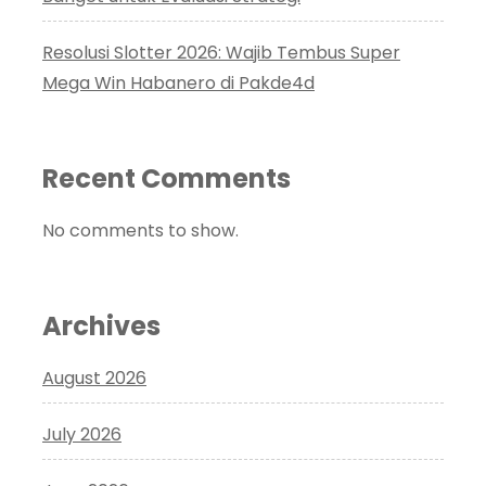
Resolusi Slotter 2026: Wajib Tembus Super
Mega Win Habanero di Pakde4d
Recent Comments
No comments to show.
Archives
August 2026
July 2026