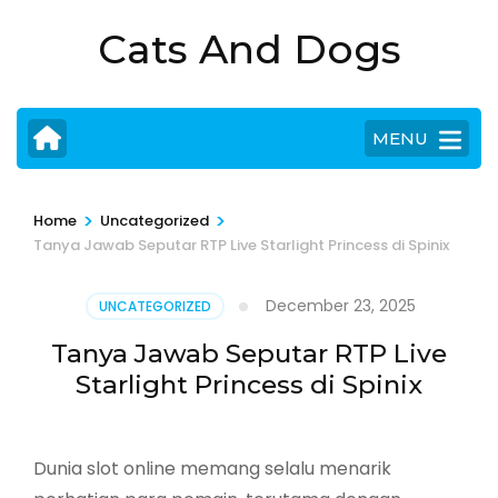
Skip
Cats And Dogs
to
content
(Press
Enter)
MENU
>
>
Home
Uncategorized
Tanya Jawab Seputar RTP Live Starlight Princess di Spinix
December 23, 2025
UNCATEGORIZED
Tanya Jawab Seputar RTP Live
Starlight Princess di Spinix
Dunia slot online memang selalu menarik