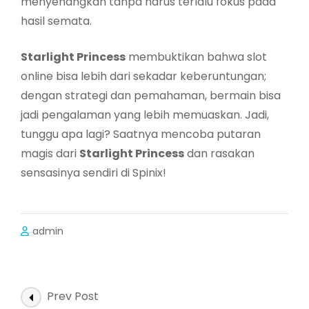
menyenangkan tanpa harus terlalu fokus pada
hasil semata.
Starlight Princess
membuktikan bahwa slot
online bisa lebih dari sekadar keberuntungan;
dengan strategi dan pemahaman, bermain bisa
jadi pengalaman yang lebih memuaskan. Jadi,
tunggu apa lagi? Saatnya mencoba putaran
magis dari
Starlight Princess
dan rasakan
sensasinya sendiri di Spinix!
admin
Post
Prev Post