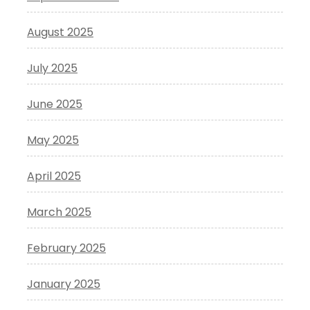
August 2025
July 2025
June 2025
May 2025
April 2025
March 2025
February 2025
January 2025