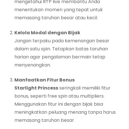
mengetahui RTP live membantu Anda
menentukan momen yang tepat untuk
memasang taruhan besar atau kecil.
Kelola Modal dengan Bijak
Jangan terpaku pada kemenangan besar
dalam satu spin. Tetapkan batas taruhan
harian agar pengalaman bermain tetap
menyenangkan.
Manfaatkan Fitur Bonus
Starlight Princess
seringkali memiliki fitur
bonus, seperti free spin atau multipliers.
Menggunakan fitur ini dengan bijak bisa
meningkatkan peluang menang tanpa harus
memasang taruhan besar.