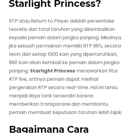
Starlight Princess?
RTP atau Return to Player adalah persentase
teoretis dari total taruhan yang dikembalikan
kepada pemain dalam jangka panjang. Misalnya,
jika sebuah permainan memiliki RTP 96%, secara
teori, dari setiap 1000 koin yang dipertaruhkan,
960 koin akan kembali ke pemain dalam jangka
panjang.
Starlight Princess
menawarkan fitur
RTP live, artinya pemain dapat melihat
pergerakan RTP secara real-time. Hal ini tentu
menjadi daya tarik tersendiri karena
memberikan transparansi dan membantu
pemain membuat keputusan taruhan lebih bijak.
Bagaimana Cara