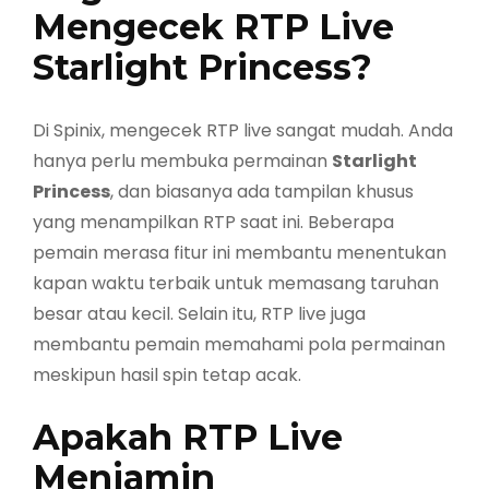
Mengecek RTP Live
Starlight Princess?
Di Spinix, mengecek RTP live sangat mudah. Anda
hanya perlu membuka permainan
Starlight
Princess
, dan biasanya ada tampilan khusus
yang menampilkan RTP saat ini. Beberapa
pemain merasa fitur ini membantu menentukan
kapan waktu terbaik untuk memasang taruhan
besar atau kecil. Selain itu, RTP live juga
membantu pemain memahami pola permainan
meskipun hasil spin tetap acak.
Apakah RTP Live
Menjamin