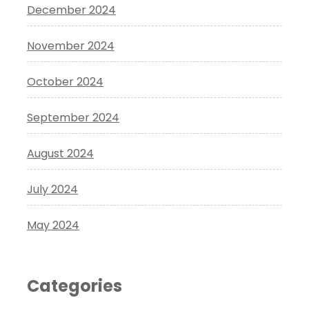
December 2024
November 2024
October 2024
September 2024
August 2024
July 2024
May 2024
Categories