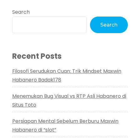
Search
Search
Recent Posts
Filosofi Serudukan Cuan: Trik Mindset Maxwin
Habanero Badak178
Menemukan Bug Visual vs RTP Asli Habanero di
Situs Toto
Persiapan Mental Sebelum Berburu Maxwin
Habanero di “slot”