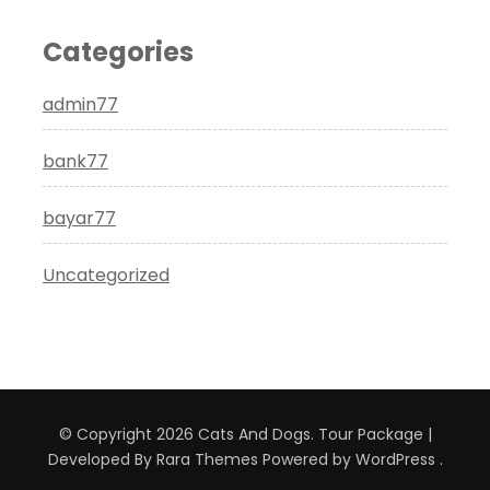
Categories
admin77
bank77
bayar77
Uncategorized
© Copyright 2026
Cats And Dogs
.
Tour Package |
Developed By
Rara Themes
Powered by
WordPress
.