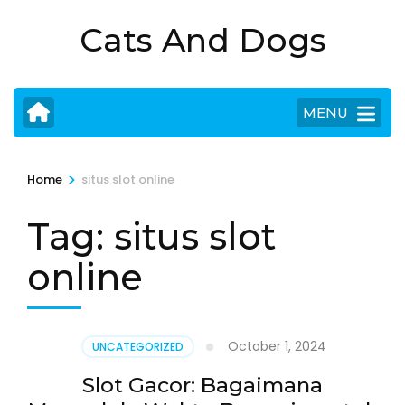
Skip
Cats And Dogs
to
content
(Press
Enter)
MENU
>
Home
situs slot online
Tag:
situs slot
online
October 1, 2024
UNCATEGORIZED
Slot Gacor: Bagaimana