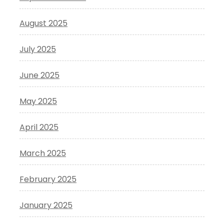
August 2025
July 2025
June 2025
May 2025
April 2025
March 2025
February 2025
January 2025