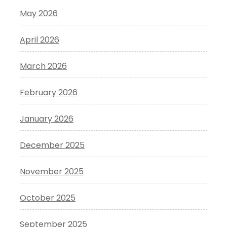
May 2026
April 2026
March 2026
February 2026
January 2026
December 2025
November 2025
October 2025
September 2025