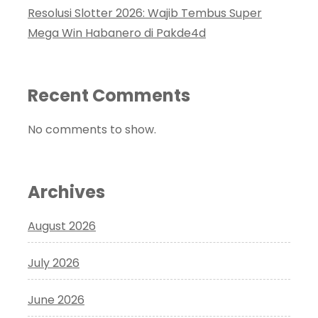
Resolusi Slotter 2026: Wajib Tembus Super
Mega Win Habanero di Pakde4d
Recent Comments
No comments to show.
Archives
August 2026
July 2026
June 2026