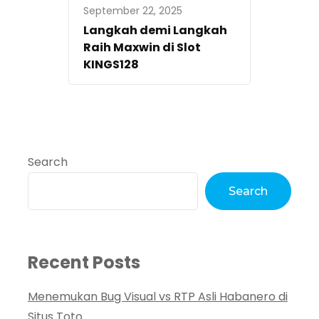
September 22, 2025
Langkah demi Langkah
Raih Maxwin di Slot
KINGS128
Search
Search
Recent Posts
Menemukan Bug Visual vs RTP Asli Habanero di
Situs Toto