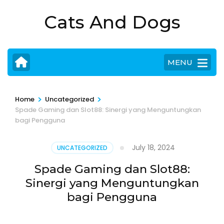
Skip
Cats And Dogs
to
content
(Press
Enter)
MENU
>
>
Home
Uncategorized
Spade Gaming dan Slot88: Sinergi yang Menguntungkan
bagi Pengguna
July 18, 2024
UNCATEGORIZED
Spade Gaming dan Slot88:
Sinergi yang Menguntungkan
bagi Pengguna