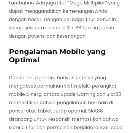
tambahan. Ada juga fitur “Mega Multiplier” yang
dapat menggandakan kemenangan Anda
dengan besar. Dengan berbagai fitur bonus ini,
setiap sesi permainan di Slot88 terasa penuh
dengan potensi dan kesenangan.
Pengalaman Mobile yang
Optimal
Dalam era digital ini, banyak pemain yang
mengakses permainan slot melalui perangkat
mobile. Sinergi antara Spade Gaming dan Slot88
memastikan bahwa pengalaman bermain di
ponsel atau tablet tetap optimal. Slot88
dirancang untuk responsif, memastikan bahwa
semua fitur dan permainan berjalan lancar pada