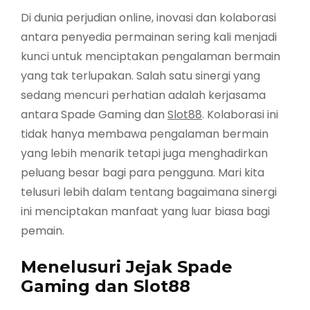
Di dunia perjudian online, inovasi dan kolaborasi
antara penyedia permainan sering kali menjadi
kunci untuk menciptakan pengalaman bermain
yang tak terlupakan. Salah satu sinergi yang
sedang mencuri perhatian adalah kerjasama
antara Spade Gaming dan
Slot88
. Kolaborasi ini
tidak hanya membawa pengalaman bermain
yang lebih menarik tetapi juga menghadirkan
peluang besar bagi para pengguna. Mari kita
telusuri lebih dalam tentang bagaimana sinergi
ini menciptakan manfaat yang luar biasa bagi
pemain.
Menelusuri Jejak Spade
Gaming dan Slot88