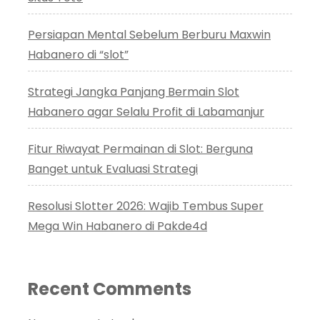
Persiapan Mental Sebelum Berburu Maxwin
Habanero di “slot”
Strategi Jangka Panjang Bermain Slot
Habanero agar Selalu Profit di Labamanjur
Fitur Riwayat Permainan di Slot: Berguna
Banget untuk Evaluasi Strategi
Resolusi Slotter 2026: Wajib Tembus Super
Mega Win Habanero di Pakde4d
Recent Comments