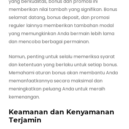
yang berkualitas, bonus dan promosi ini
memberikan nilai tambah yang signifikan. Bonus
selamat datang, bonus deposit, dan promosi
reguler lainnya memberikan tambahan modal
yang memungkinkan Anda bermain lebih lama
dan mencoba berbagai permainan.
Namun, penting untuk selalu memeriksa syarat
dan ketentuan yang berlaku untuk setiap bonus.
Memahami aturan bonus akan membantu Anda
memanfaatkannya secara maksimal dan
meningkatkan peluang Anda untuk meraih
kemenangan.
Keamanan dan Kenyamanan
Terjamin