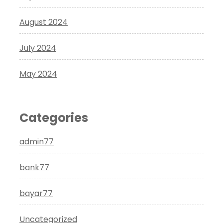
August 2024
July 2024
May 2024
Categories
admin77
bank77
bayar77
Uncategorized