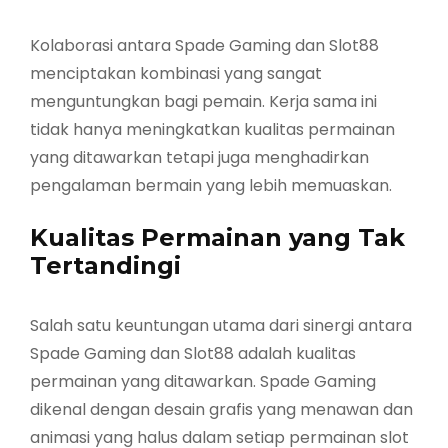
Kolaborasi antara Spade Gaming dan Slot88
menciptakan kombinasi yang sangat
menguntungkan bagi pemain. Kerja sama ini
tidak hanya meningkatkan kualitas permainan
yang ditawarkan tetapi juga menghadirkan
pengalaman bermain yang lebih memuaskan.
Kualitas Permainan yang Tak
Tertandingi
Salah satu keuntungan utama dari sinergi antara
Spade Gaming dan Slot88 adalah kualitas
permainan yang ditawarkan. Spade Gaming
dikenal dengan desain grafis yang menawan dan
animasi yang halus dalam setiap permainan slot