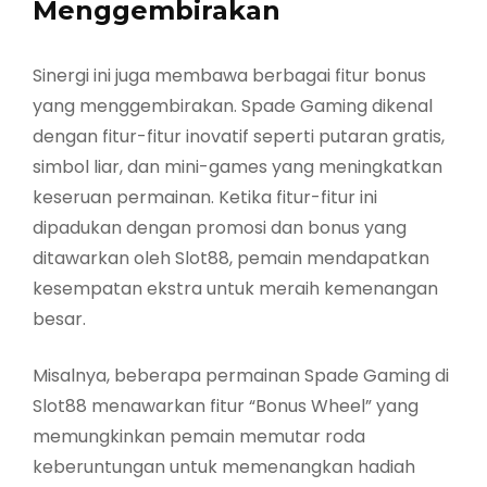
Menggembirakan
Sinergi ini juga membawa berbagai fitur bonus
yang menggembirakan. Spade Gaming dikenal
dengan fitur-fitur inovatif seperti putaran gratis,
simbol liar, dan mini-games yang meningkatkan
keseruan permainan. Ketika fitur-fitur ini
dipadukan dengan promosi dan bonus yang
ditawarkan oleh Slot88, pemain mendapatkan
kesempatan ekstra untuk meraih kemenangan
besar.
Misalnya, beberapa permainan Spade Gaming di
Slot88 menawarkan fitur “Bonus Wheel” yang
memungkinkan pemain memutar roda
keberuntungan untuk memenangkan hadiah