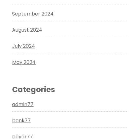
September 2024
August 2024
July 2024
May 2024
Categories
admin77
bank77
bayar77