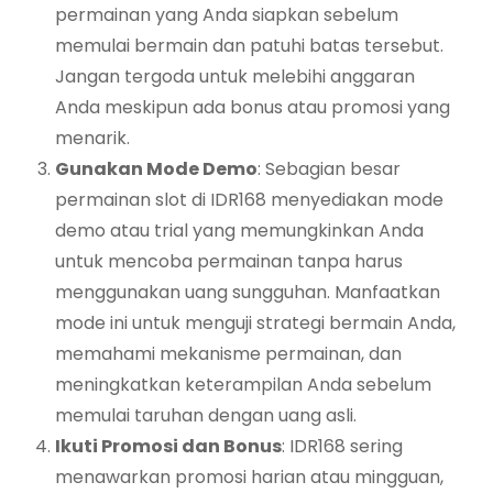
permainan yang Anda siapkan sebelum
memulai bermain dan patuhi batas tersebut.
Jangan tergoda untuk melebihi anggaran
Anda meskipun ada bonus atau promosi yang
menarik.
Gunakan Mode Demo
: Sebagian besar
permainan slot di IDR168 menyediakan mode
demo atau trial yang memungkinkan Anda
untuk mencoba permainan tanpa harus
menggunakan uang sungguhan. Manfaatkan
mode ini untuk menguji strategi bermain Anda,
memahami mekanisme permainan, dan
meningkatkan keterampilan Anda sebelum
memulai taruhan dengan uang asli.
Ikuti Promosi dan Bonus
: IDR168 sering
menawarkan promosi harian atau mingguan,