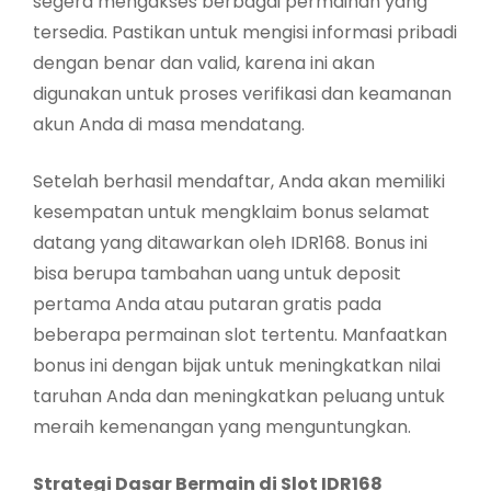
segera mengakses berbagai permainan yang
tersedia. Pastikan untuk mengisi informasi pribadi
dengan benar dan valid, karena ini akan
digunakan untuk proses verifikasi dan keamanan
akun Anda di masa mendatang.
Setelah berhasil mendaftar, Anda akan memiliki
kesempatan untuk mengklaim bonus selamat
datang yang ditawarkan oleh IDR168. Bonus ini
bisa berupa tambahan uang untuk deposit
pertama Anda atau putaran gratis pada
beberapa permainan slot tertentu. Manfaatkan
bonus ini dengan bijak untuk meningkatkan nilai
taruhan Anda dan meningkatkan peluang untuk
meraih kemenangan yang menguntungkan.
Strategi Dasar Bermain di Slot IDR168