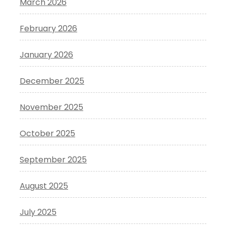
March 2026
February 2026
January 2026
December 2025
November 2025
October 2025
September 2025
August 2025
July 2025