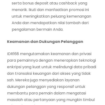
serta bonus deposit atau cashback yang
menarik. Ikuti dan manfaatkan promosi ini
untuk meningkatkan peluang kemenangan
Anda dan mendapatkan nilai tambah dari
pengalaman bermain Anda.
Keamanan dan Dukungan Pelanggan
IDR168 mengutamakan keamanan dan privasi
para pemainnya dengan menerapkan teknologi
enkripsi yang kuat untuk melindungi data pribadi
dan transaksi keuangan dari akses yang tidak
sah. Mereka juga menyediakan layanan
dukungan pelanggan yang responsif untuk
membantu para pemain dalam mengatasi
masalah atau pertanyaan yang mungkin timbul