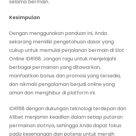
selama bermain.
Kesimpulan
Dengan menggunakan panduan ini, Anda
sekarang memiliki pengetahuan dasar yang
cukup untuk memulai perjalanan bermain di Slot
Online IDR168. Jangan ragu untuk menjelajahi
berbagai permainan yang ditawarkan,
manfaatkan bonus dan promosi yang tersedia,
dan nikmati pengalaman berjudi online yang
aman dan menghibur di platform ini.
IDR168 dengan dukungan teknologi terdepan dari
Allbet menjamin keadilan dalam setiap putaran
permainan slotnya, sehingga Anda dapat fokus
pada kesenangan dan potensi untuk meraih