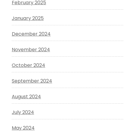
February 2025
January 2025
December 2024
November 2024
October 2024
September 2024
August 2024
July 2024
May 2024