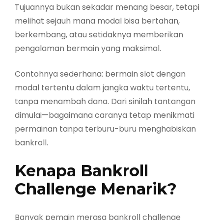
Tujuannya bukan sekadar menang besar, tetapi
melihat sejauh mana modal bisa bertahan,
berkembang, atau setidaknya memberikan
pengalaman bermain yang maksimal.
Contohnya sederhana: bermain slot dengan
modal tertentu dalam jangka waktu tertentu,
tanpa menambah dana. Dari sinilah tantangan
dimulai—bagaimana caranya tetap menikmati
permainan tanpa terburu-buru menghabiskan
bankroll.
Kenapa Bankroll
Challenge Menarik?
Banyak pemain merasa bankroll challenge