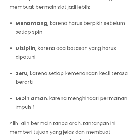
membuat bermain slot jadi lebih:
Menantang
, karena harus berpikir sebelum
setiap spin
Disiplin
, karena ada batasan yang harus
dipatuhi
Seru
, karena setiap kemenangan kecil terasa
berarti
Lebih aman
, karena menghindari permainan
impulsif
Alih-alih bermain tanpa arah, tantangan ini
memberi tujuan yang jelas dan membuat