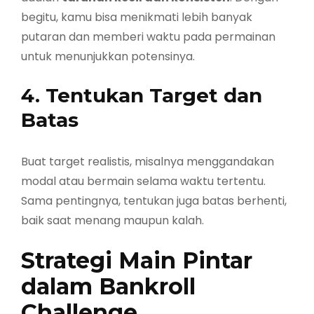
begitu, kamu bisa menikmati lebih banyak
putaran dan memberi waktu pada permainan
untuk menunjukkan potensinya.
4. Tentukan Target dan
Batas
Buat target realistis, misalnya menggandakan
modal atau bermain selama waktu tertentu.
Sama pentingnya, tentukan juga batas berhenti,
baik saat menang maupun kalah.
Strategi Main Pintar
dalam Bankroll
Challenge