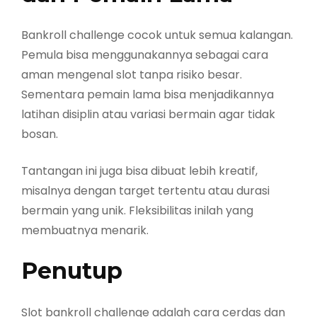
Bankroll challenge cocok untuk semua kalangan.
Pemula bisa menggunakannya sebagai cara
aman mengenal slot tanpa risiko besar.
Sementara pemain lama bisa menjadikannya
latihan disiplin atau variasi bermain agar tidak
bosan.
Tantangan ini juga bisa dibuat lebih kreatif,
misalnya dengan target tertentu atau durasi
bermain yang unik. Fleksibilitas inilah yang
membuatnya menarik.
Penutup
Slot bankroll challenge adalah cara cerdas dan