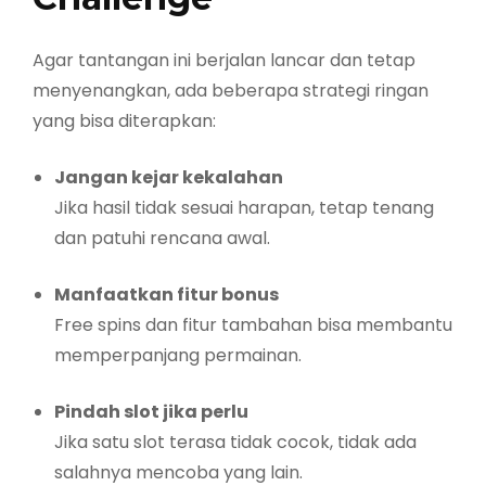
Agar tantangan ini berjalan lancar dan tetap
menyenangkan, ada beberapa strategi ringan
yang bisa diterapkan:
Jangan kejar kekalahan
Jika hasil tidak sesuai harapan, tetap tenang
dan patuhi rencana awal.
Manfaatkan fitur bonus
Free spins dan fitur tambahan bisa membantu
memperpanjang permainan.
Pindah slot jika perlu
Jika satu slot terasa tidak cocok, tidak ada
salahnya mencoba yang lain.