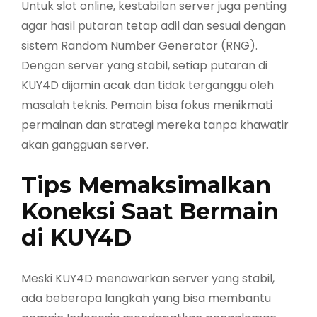
Untuk slot online, kestabilan server juga penting
agar hasil putaran tetap adil dan sesuai dengan
sistem Random Number Generator (RNG).
Dengan server yang stabil, setiap putaran di
KUY4D dijamin acak dan tidak terganggu oleh
masalah teknis. Pemain bisa fokus menikmati
permainan dan strategi mereka tanpa khawatir
akan gangguan server.
Tips Memaksimalkan
Koneksi Saat Bermain
di KUY4D
Meski KUY4D menawarkan server yang stabil,
ada beberapa langkah yang bisa membantu