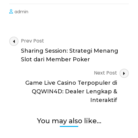
admin
Post
Prev Post
Navigation
Sharing Session: Strategi Menang
Slot dari Member Poker
Next Post
Game Live Casino Terpopuler di
QQWIN4D: Dealer Lengkap &
Interaktif
You may also like...