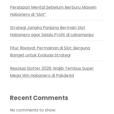
Persiapan Mental Sebelum Berburu Maxwin
Habanero di “slot”
Strategi Jangka Panjang Bermain Slot
Habanero agar Selalu Profit di Labamanjur
Fitur Riwayat Permainan di Slot: Berguna
Banget untuk Evaluasi Strategi
Resolusi Slotter 2026: Wajib Tembus Super
Mega Win Habanero di Pakde4d
Recent Comments
No comments to show.