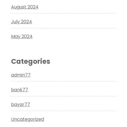
August 2024
July 2024
May 2024
Categories
admin77
bank77
bayar77
Uncategorized