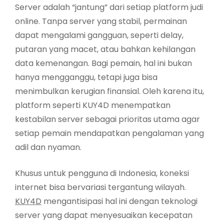
Server adalah “jantung” dari setiap platform judi
online. Tanpa server yang stabil, permainan
dapat mengalami gangguan, seperti delay,
putaran yang macet, atau bahkan kehilangan
data kemenangan. Bagi pemain, hal ini bukan
hanya mengganggu, tetapi juga bisa
menimbulkan kerugian finansial. Oleh karena itu,
platform seperti KUY4D menempatkan
kestabilan server sebagai prioritas utama agar
setiap pemain mendapatkan pengalaman yang
adil dan nyaman.
Khusus untuk pengguna di Indonesia, koneksi
internet bisa bervariasi tergantung wilayah.
KUY4D
mengantisipasi hal ini dengan teknologi
server yang dapat menyesuaikan kecepatan