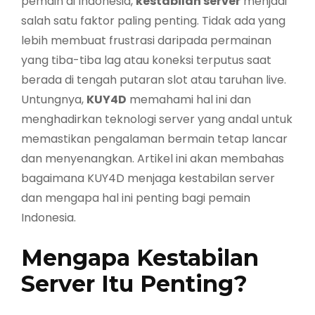
pemain di Indonesia,
kestabilan server
menjadi
salah satu faktor paling penting. Tidak ada yang
lebih membuat frustrasi daripada permainan
yang tiba-tiba lag atau koneksi terputus saat
berada di tengah putaran slot atau taruhan live.
Untungnya,
KUY4D
memahami hal ini dan
menghadirkan teknologi server yang andal untuk
memastikan pengalaman bermain tetap lancar
dan menyenangkan. Artikel ini akan membahas
bagaimana KUY4D menjaga kestabilan server
dan mengapa hal ini penting bagi pemain
Indonesia.
Mengapa Kestabilan
Server Itu Penting?