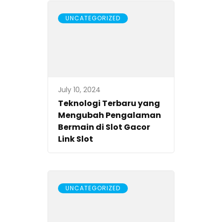
UNCATEGORIZED
July 10, 2024
Teknologi Terbaru yang
Mengubah Pengalaman
Bermain di Slot Gacor
Link Slot
UNCATEGORIZED