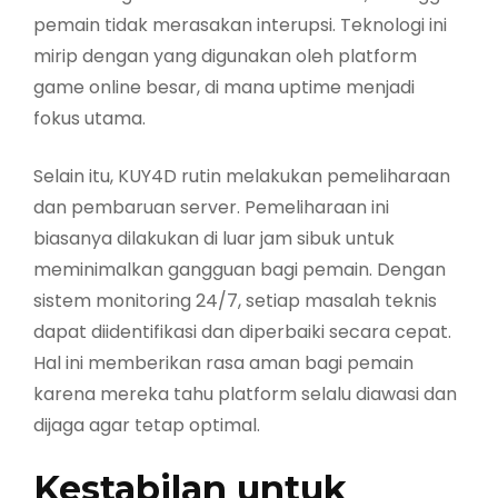
pemain tidak merasakan interupsi. Teknologi ini
mirip dengan yang digunakan oleh platform
game online besar, di mana uptime menjadi
fokus utama.
Selain itu, KUY4D rutin melakukan pemeliharaan
dan pembaruan server. Pemeliharaan ini
biasanya dilakukan di luar jam sibuk untuk
meminimalkan gangguan bagi pemain. Dengan
sistem monitoring 24/7, setiap masalah teknis
dapat diidentifikasi dan diperbaiki secara cepat.
Hal ini memberikan rasa aman bagi pemain
karena mereka tahu platform selalu diawasi dan
dijaga agar tetap optimal.
Kestabilan untuk