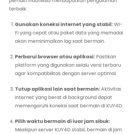
pemain Indonesia mendapatkan pengalaman
terbaik:
Gunakan koneksi internet yang stabil:
Wi-
Fi yang cepat atau paket data yang memadai
akan meminimalkan lag saat bermain.
Perbarui browser atau aplikasi:
Pastikan
platform yang digunakan selalu versi terbaru
agar kompatibilitas dengan server optimal.
Tutup aplikasi lain saat bermain:
Aktivitas
internet yang berat di background dapat
memengaruhi koneksi saat bermain di KUY4D.
Pilih waktu bermain di luar jam sibuk:
Meskipun server KUY4D stabil, bermain di jam