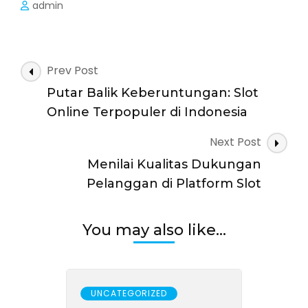
admin
Post
Prev Post
Navigation
Putar Balik Keberuntungan: Slot
Online Terpopuler di Indonesia
Next Post
Menilai Kualitas Dukungan
Pelanggan di Platform Slot
You may also like...
UNCATEGORIZED