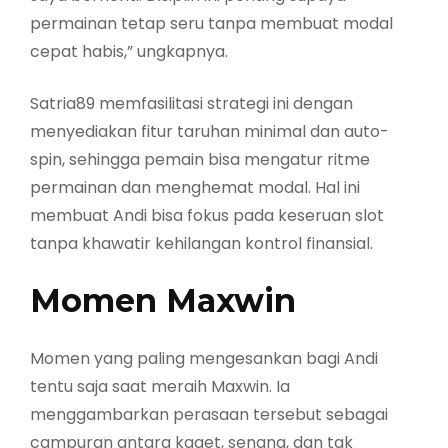
permainan tetap seru tanpa membuat modal
cepat habis,” ungkapnya.
Satria89 memfasilitasi strategi ini dengan
menyediakan fitur taruhan minimal dan auto-
spin, sehingga pemain bisa mengatur ritme
permainan dan menghemat modal. Hal ini
membuat Andi bisa fokus pada keseruan slot
tanpa khawatir kehilangan kontrol finansial.
Momen Maxwin
Momen yang paling mengesankan bagi Andi
tentu saja saat meraih Maxwin. Ia
menggambarkan perasaan tersebut sebagai
campuran antara kaget, senang, dan tak