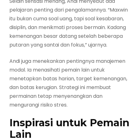
Selain sensasi menang, Andi menyebut ada
pelajaran penting dari pengalamannya. “Maxwin
itu bukan cuma soal uang, tapi soal kesabaran,
disiplin, dan menikmati proses bermain. Kadang
kemenangan besar datang setelah beberapa
putaran yang santai dan fokus,” ujarnya.
Andi juga menekankan pentingnya manajemen
modal. Ia menasihati pemain lain untuk
menetapkan batas harian, target kemenangan,
dan batas kerugian. Strategi ini membuat
permainan tetap menyenangkan dan
mengurangi risiko stres.
Inspirasi untuk Pemain
Lain