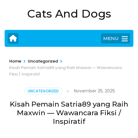
Skip
Cats And Dogs
to
content
(Press
Enter)
MENU
>
>
Home
Uncategorized
Kisah Pemain Satria89 yang Raih Maxwin — Wawancara
Fiksi / Inspiratif
November 25, 2025
UNCATEGORIZED
Kisah Pemain Satria89 yang Raih
Maxwin — Wawancara Fiksi /
Inspiratif