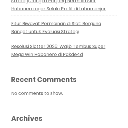
Strategi Jangka Panjang Bermain Slot
Habanero agar Selalu Profit di Labamanjur
Fitur Riwayat Permainan di Slot: Berguna
Banget untuk Evaluasi Strategi
Resolusi Slotter 2026: Wajib Tembus Super
Mega Win Habanero di Pakde4d
Recent Comments
No comments to show.
Archives