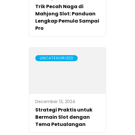
Trik Pecah Naga di
Mahjong Slot: Panduan
Lengkap Pemula Sampai
Pro
UNCATEGORIZED
December 13, 2024
Strategi Praktis untuk
Bermain Slot dengan
Tema Petualangan