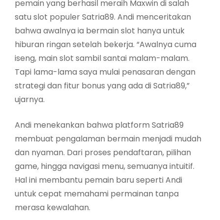
pemain yang berhasil meraih Maxwin di salah
satu slot populer Satria89. Andi menceritakan
bahwa awalnya ia bermain slot hanya untuk
hiburan ringan setelah bekerja. “Awalnya cuma
iseng, main slot sambil santai malam-malam.
Tapi lama-lama saya mulai penasaran dengan
strategi dan fitur bonus yang ada di Satria89,”
ujarnya.
Andi menekankan bahwa platform Satria89
membuat pengalaman bermain menjadi mudah
dan nyaman. Dari proses pendaftaran, pilihan
game, hingga navigasi menu, semuanya intuitif.
Hal ini membantu pemain baru seperti Andi
untuk cepat memahami permainan tanpa
merasa kewalahan.