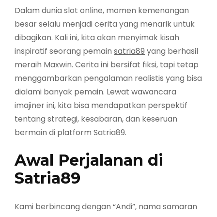
Dalam dunia slot online, momen kemenangan
besar selalu menjadi cerita yang menarik untuk
dibagikan. Kali ini, kita akan menyimak kisah
inspiratif seorang pemain
satria89
yang berhasil
meraih Maxwin. Cerita ini bersifat fiksi, tapi tetap
menggambarkan pengalaman realistis yang bisa
dialami banyak pemain. Lewat wawancara
imajiner ini, kita bisa mendapatkan perspektif
tentang strategi, kesabaran, dan keseruan
bermain di platform Satria89.
Awal Perjalanan di
Satria89
Kami berbincang dengan “Andi”, nama samaran