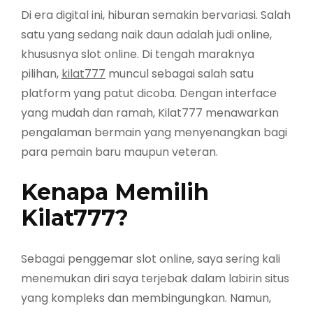
Di era digital ini, hiburan semakin bervariasi. Salah
satu yang sedang naik daun adalah judi online,
khususnya slot online. Di tengah maraknya
pilihan,
kilat777
muncul sebagai salah satu
platform yang patut dicoba. Dengan interface
yang mudah dan ramah, Kilat777 menawarkan
pengalaman bermain yang menyenangkan bagi
para pemain baru maupun veteran.
Kenapa Memilih
Kilat777?
Sebagai penggemar slot online, saya sering kali
menemukan diri saya terjebak dalam labirin situs
yang kompleks dan membingungkan. Namun,