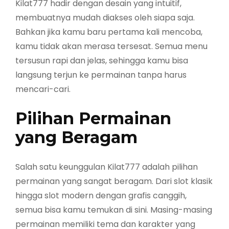
Kilat777 hadir dengan desain yang intuitif,
membuatnya mudah diakses oleh siapa saja.
Bahkan jika kamu baru pertama kali mencoba,
kamu tidak akan merasa tersesat. Semua menu
tersusun rapi dan jelas, sehingga kamu bisa
langsung terjun ke permainan tanpa harus
mencari-cari.
Pilihan Permainan
yang Beragam
Salah satu keunggulan Kilat777 adalah pilihan
permainan yang sangat beragam. Dari slot klasik
hingga slot modern dengan grafis canggih,
semua bisa kamu temukan di sini. Masing-masing
permainan memiliki tema dan karakter yang