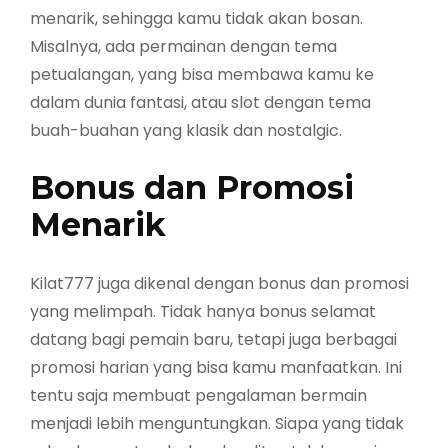
menarik, sehingga kamu tidak akan bosan.
Misalnya, ada permainan dengan tema
petualangan, yang bisa membawa kamu ke
dalam dunia fantasi, atau slot dengan tema
buah-buahan yang klasik dan nostalgic.
Bonus dan Promosi
Menarik
Kilat777 juga dikenal dengan bonus dan promosi
yang melimpah. Tidak hanya bonus selamat
datang bagi pemain baru, tetapi juga berbagai
promosi harian yang bisa kamu manfaatkan. Ini
tentu saja membuat pengalaman bermain
menjadi lebih menguntungkan. Siapa yang tidak