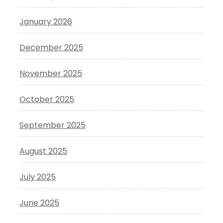
January 2026
December 2025
November 2025
October 2025
September 2025
August 2025
July 2025
June 2025