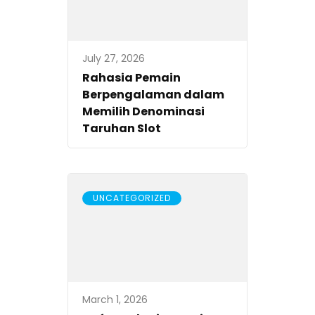
July 27, 2026
Rahasia Pemain
Berpengalaman dalam
Memilih Denominasi
Taruhan Slot
UNCATEGORIZED
March 1, 2026