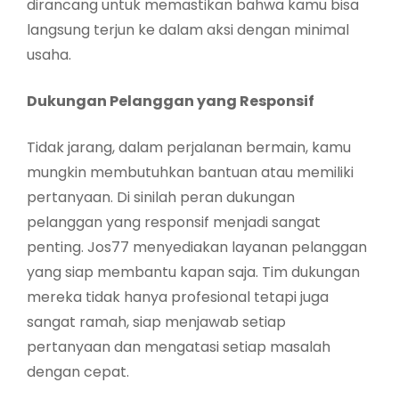
dirancang untuk memastikan bahwa kamu bisa
langsung terjun ke dalam aksi dengan minimal
usaha.
Dukungan Pelanggan yang Responsif
Tidak jarang, dalam perjalanan bermain, kamu
mungkin membutuhkan bantuan atau memiliki
pertanyaan. Di sinilah peran dukungan
pelanggan yang responsif menjadi sangat
penting. Jos77 menyediakan layanan pelanggan
yang siap membantu kapan saja. Tim dukungan
mereka tidak hanya profesional tetapi juga
sangat ramah, siap menjawab setiap
pertanyaan dan mengatasi setiap masalah
dengan cepat.