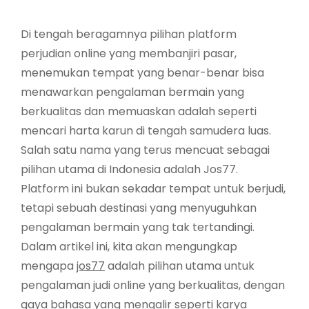
Di tengah beragamnya pilihan platform
perjudian online yang membanjiri pasar,
menemukan tempat yang benar-benar bisa
menawarkan pengalaman bermain yang
berkualitas dan memuaskan adalah seperti
mencari harta karun di tengah samudera luas.
Salah satu nama yang terus mencuat sebagai
pilihan utama di Indonesia adalah Jos77.
Platform ini bukan sekadar tempat untuk berjudi,
tetapi sebuah destinasi yang menyuguhkan
pengalaman bermain yang tak tertandingi.
Dalam artikel ini, kita akan mengungkap
mengapa
jos77
adalah pilihan utama untuk
pengalaman judi online yang berkualitas, dengan
gaya bahasa yang mengalir seperti karya