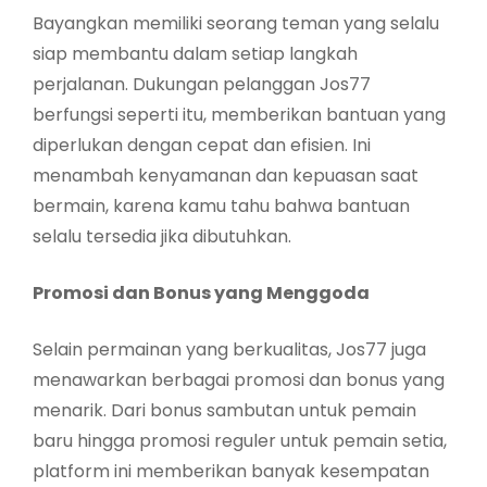
Bayangkan memiliki seorang teman yang selalu
siap membantu dalam setiap langkah
perjalanan. Dukungan pelanggan Jos77
berfungsi seperti itu, memberikan bantuan yang
diperlukan dengan cepat dan efisien. Ini
menambah kenyamanan dan kepuasan saat
bermain, karena kamu tahu bahwa bantuan
selalu tersedia jika dibutuhkan.
Promosi dan Bonus yang Menggoda
Selain permainan yang berkualitas, Jos77 juga
menawarkan berbagai promosi dan bonus yang
menarik. Dari bonus sambutan untuk pemain
baru hingga promosi reguler untuk pemain setia,
platform ini memberikan banyak kesempatan