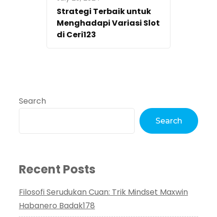
Strategi Terbaik untuk
Menghadapi Variasi Slot
di Ceri123
Search
Search
Recent Posts
Filosofi Serudukan Cuan: Trik Mindset Maxwin
Habanero Badak178