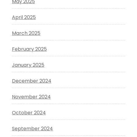
May 2025
April 2025
March 2025
February 2025
January 2025
December 2024
November 2024
October 2024
September 2024