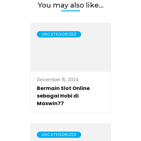
You may also like...
UNCATEGORIZED
December 15, 2024
Bermain Slot Online
sebagai Hobi di
Maxwin77
UNCATEGORIZED