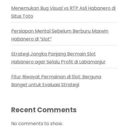
Menemukan Bug Visual vs RTP Asli Habanero di
Situs Toto
Persiapan Mental Sebelum Berburu Maxwin
Habanero di “slot”
Strategi Jangka Panjang Bermain Slot
Habanero agar Selalu Profit di Labamanjur
Fitur Riwayat Permainan di Slot: Berguna
Banget untuk Evaluasi Strategi
Recent Comments
No comments to show.