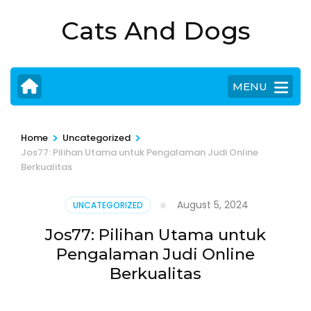
Skip
Cats And Dogs
to
content
(Press
Enter)
MENU
>
>
Home
Uncategorized
Jos77: Pilihan Utama untuk Pengalaman Judi Online
Berkualitas
August 5, 2024
UNCATEGORIZED
Jos77: Pilihan Utama untuk
Pengalaman Judi Online
Berkualitas