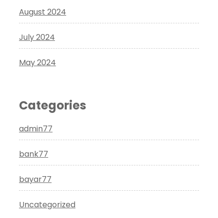
August 2024
July 2024
May 2024
Categories
admin77
bank77
bayar77
Uncategorized