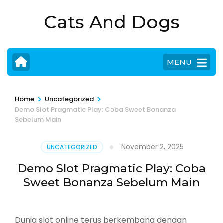
Skip
Cats And Dogs
to
content
(Press
Enter)
MENU
>
>
Home
Uncategorized
Demo Slot Pragmatic Play: Coba Sweet Bonanza
Sebelum Main
November 2, 2025
UNCATEGORIZED
Demo Slot Pragmatic Play: Coba
Sweet Bonanza Sebelum Main
Dunia slot online terus berkembang dengan