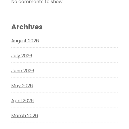
No comments to show.
Archives
August 2026
July 2026
June 2026
May 2026
April 2026
March 2026