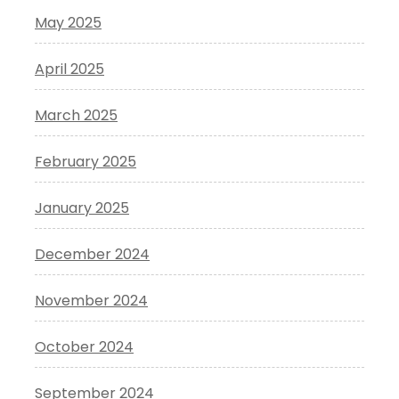
May 2025
April 2025
March 2025
February 2025
January 2025
December 2024
November 2024
October 2024
September 2024