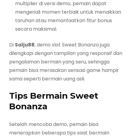
multiplier di versi demo, pemain dapat
mengenali momen terbaik untuk menaikkan
taruhan atau memanfaatkan fitur bonus
secara maksimal.
Di
Salju88
, demo slot Sweet Bonanza juga
dilengkapi dengan tampilan yang responsif dan
pengalaman bermain yang seru, sehingga
pemain bisa merasakan sensasi game hampir
sama seperti bermain uang asli.
Tips Bermain Sweet
Bonanza
Setelah mencoba demo, pemain bisa
menerapkan beberapa tips saat bermain