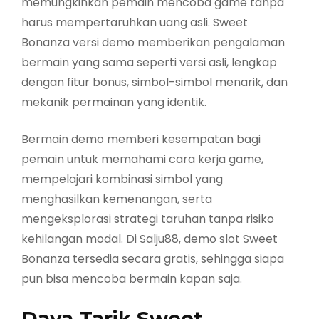
memungkinkan pemain mencoba game tanpa
harus mempertaruhkan uang asli. Sweet
Bonanza versi demo memberikan pengalaman
bermain yang sama seperti versi asli, lengkap
dengan fitur bonus, simbol-simbol menarik, dan
mekanik permainan yang identik.
Bermain demo memberi kesempatan bagi
pemain untuk memahami cara kerja game,
mempelajari kombinasi simbol yang
menghasilkan kemenangan, serta
mengeksplorasi strategi taruhan tanpa risiko
kehilangan modal. Di
Salju88
, demo slot Sweet
Bonanza tersedia secara gratis, sehingga siapa
pun bisa mencoba bermain kapan saja.
Daya Tarik Sweet