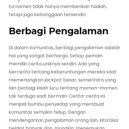
turnamen tidak hanya memberikan hadiah,
tetapi juga kebanggaan tersendiri.
Berbagi Pengalaman
Di dalam komunitas, berbagi pengalaman adalah
hal yang sangat berharga. Setiap pemain
memiliki cerita uniknya sendiri. Ada yang
bercerita tentang keberuntungan mereka saat
memenangkan jackpot besar, sementara yang
lain berbagi kisah lucu tentang momen-momen
tak terduga saat bermain. Cerita-cerita ini
menjadi bumbu penyedap yang membuat
komunitas semakin hidup. Dengan
mendengarkan pengalaman orang lain, kita bisa
belajar banyak dan, mungkin, menemukan