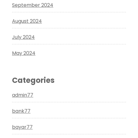
September 2024
August 2024
July 2024
May 2024
Categories
admin77
bank77
bayar77