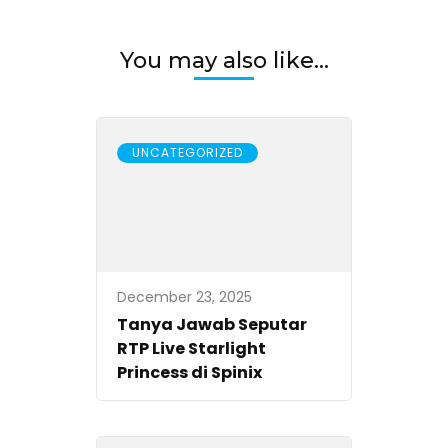
You may also like...
UNCATEGORIZED
December 23, 2025
Tanya Jawab Seputar
RTP Live Starlight
Princess di Spinix