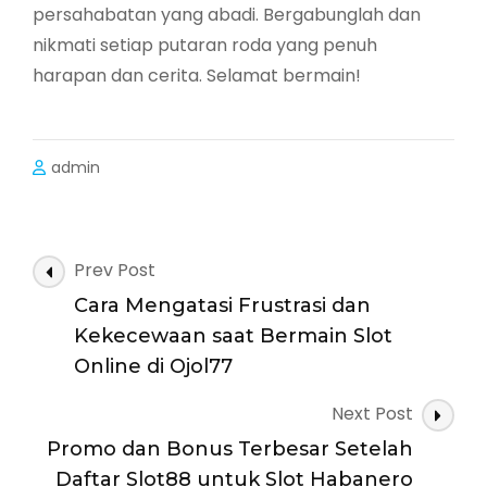
persahabatan yang abadi. Bergabunglah dan
nikmati setiap putaran roda yang penuh
harapan dan cerita. Selamat bermain!
admin
Post
Prev Post
Navigation
Cara Mengatasi Frustrasi dan
Kekecewaan saat Bermain Slot
Online di Ojol77
Next Post
Promo dan Bonus Terbesar Setelah
Daftar Slot88 untuk Slot Habanero