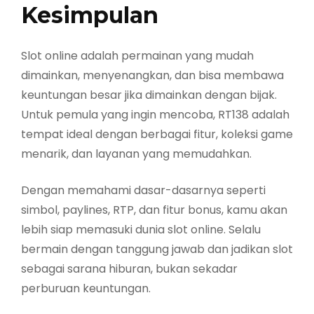
Kesimpulan
Slot online adalah permainan yang mudah
dimainkan, menyenangkan, dan bisa membawa
keuntungan besar jika dimainkan dengan bijak.
Untuk pemula yang ingin mencoba, RT138 adalah
tempat ideal dengan berbagai fitur, koleksi game
menarik, dan layanan yang memudahkan.
Dengan memahami dasar-dasarnya seperti
simbol, paylines, RTP, dan fitur bonus, kamu akan
lebih siap memasuki dunia slot online. Selalu
bermain dengan tanggung jawab dan jadikan slot
sebagai sarana hiburan, bukan sekadar
perburuan keuntungan.