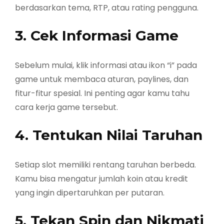
berdasarkan tema, RTP, atau rating pengguna.
3.
Cek Informasi Game
Sebelum mulai, klik informasi atau ikon “i” pada
game untuk membaca aturan, paylines, dan
fitur-fitur spesial. Ini penting agar kamu tahu
cara kerja game tersebut.
4.
Tentukan Nilai Taruhan
Setiap slot memiliki rentang taruhan berbeda.
Kamu bisa mengatur jumlah koin atau kredit
yang ingin dipertaruhkan per putaran.
5.
Tekan Spin dan Nikmati