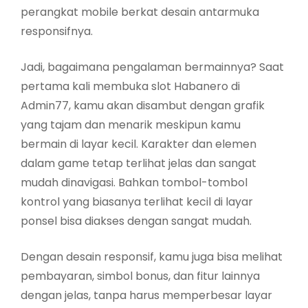
perangkat mobile berkat desain antarmuka
responsifnya.
Jadi, bagaimana pengalaman bermainnya? Saat
pertama kali membuka slot Habanero di
Admin77, kamu akan disambut dengan grafik
yang tajam dan menarik meskipun kamu
bermain di layar kecil. Karakter dan elemen
dalam game tetap terlihat jelas dan sangat
mudah dinavigasi. Bahkan tombol-tombol
kontrol yang biasanya terlihat kecil di layar
ponsel bisa diakses dengan sangat mudah.
Dengan desain responsif, kamu juga bisa melihat
pembayaran, simbol bonus, dan fitur lainnya
dengan jelas, tanpa harus memperbesar layar