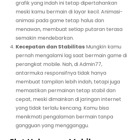
grafik yang indah ini tetap dipertahankan
meski kamu bermain di layar kecil. Animasi-
animasi pada game tetap halus dan
menawan, membuat setiap putaran terasa
semakin mendebarkan.
Kecepatan dan Stabilitas
Mungkin kamu
pernah mengalami lag saat bermain game di
perangkat mobile. Nah, di Admin77,
antarmuka responsifnya tidak hanya
membuat tampilan lebih indah, tetapi juga
memastikan permainan tetap stabil dan
cepat, meski dimainkan di jaringan internet
yang tidak terlalu kencang. Kamu bisa
menikmati pengalaman bermain tanpa
gangguan yang mengganggu.