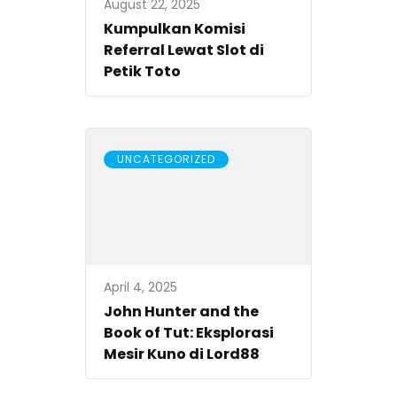
August 22, 2025
Kumpulkan Komisi
Referral Lewat Slot di
Petik Toto
UNCATEGORIZED
April 4, 2025
John Hunter and the
Book of Tut: Eksplorasi
Mesir Kuno di Lord88